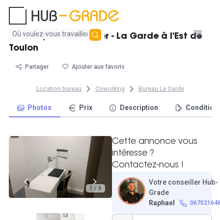
Aucun
Bureau privatif à louer - La Garde à l'Est de
résultat
Toulon
trouvé
Partager
Ajouter aux favoris
Location bureau
Coworking
Bureau La Garde
Photos
Prix
Description
Condition
Cette annonce vous
intéresse ?
Contactez-nous !
Votre conseiller Hub-
1 / 6
Grade
Raphael
06702164