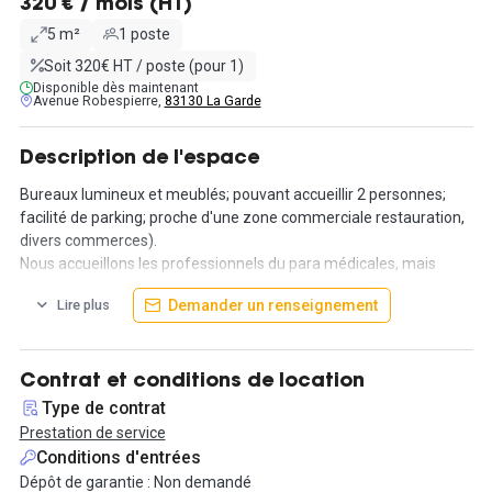
320 € / mois (HT)
5 m²
1 poste
Soit 320€ HT / poste (pour 1)
Disponible dès maintenant
Avenue Robespierre,
83130 La Garde
Description de l'espace
Bureaux lumineux et meublés; pouvant accueillir 2 personnes;
facilité de parking; proche d'une zone commerciale restauration,
divers commerces).
Nous accueillons les professionnels du para médicales, mais
également les free-lanceurs toutes activités confondues. Aucun
Demander un renseignement
Lire plus
frais d'entrée; Encore des disponibilités; horaires flexibles.
Pour les résidents : accès à son espace de travail avec une clef et
un code d’accès.
Contrat et conditions de location
Équipement : Un écran de 120 cm est disponible pour vos
Type de contrat
présentations clients, Forfait d’impression inclus.
Prestation de service
Café et thé compris : Parce que les journées peuvent être
Conditions d'entrées
longues, nos boissons chaudes sont comprises dans les tarifs.
Dépôt de garantie : Non demandé