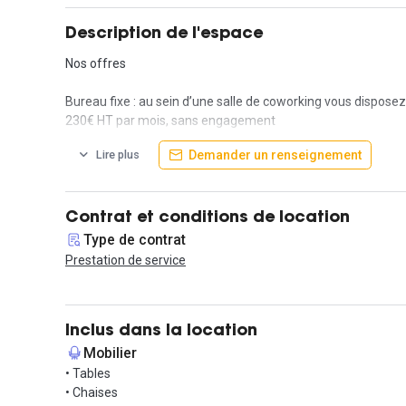
Description de l'espace
Nos offres
Bureau fixe : au sein d’une salle de coworking vous disposez
230€ HT par mois, sans engagement
Demander un renseignement
Lire plus
Nos services de base =
- Plein centre ville, avec accès ascenseur
- Accès à la salle de réunion illimité, selon disponibilité
Contrat et conditions de location
- Accès call box (à venir)
Type de contrat
- Wi-Fi câblé en Fibre Optique
Prestation de service
- Accès cuisine équipée (micro-ondes, eau filtrée par osmose
- Ménage compris
- Pas de charges immobilières
- Pas d’assurance locaux à payer
Inclus dans la location
- Locaux sécurisés par vidéosurveillance
Mobilier
• Tables
Nos services complémentaires : 30€ HT/mois
• Chaises