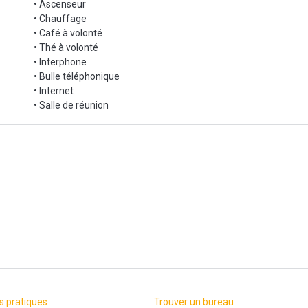
• Ascenseur
r
• Chauffage
 clients (canapé + table basse), illimité selon disponibilité
• Café à volonté
• Thé à volonté
• Interphone
• Bulle téléphonique
• Internet
• Salle de réunion
s pratiques
Trouver un bureau