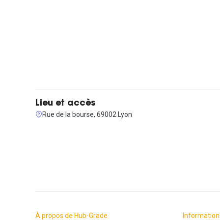
- Accès au sein de la cuisine à la plaque de cuisson et au fou
- Accès à la salle de détente, avec possibilité de recevoir des
- Open café bio (machine à grain)
Lieu et accès
Rue de la bourse, 69002 Lyon
À propos de Hub-Grade
Information