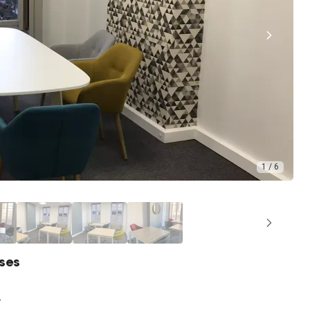
1 / 6
ises
n