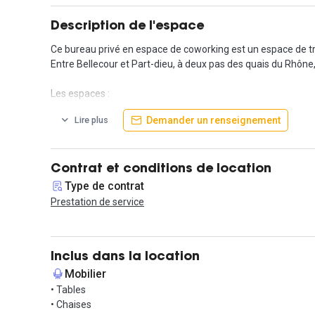
Description de l'espace
Ce bureau privé en espace de coworking est un espace de tra
Entre Bellecour et Part-dieu, à deux pas des quais du Rhône
Les espaces :
- Une salle de réunion équipée pour 6 personnes. Tv haute qu
Demander un renseignement
Lire plus
- Un bureau privé pour 2 personnes équipé et accessible 24
- Un openspace équipé de stand up desk pour améliorer votre
- Un espace de détente confortable
- Une cuisine toute équipée
Contrat et conditions de location
Type de contrat
Services proposés :
Prestation de service
- Accès 24/7 avec code personnel
- Domiciliation d’entreprise
- Wifi / Fibre (jusqu’à 1Gb/s)
- Imprimante professionnelle
Inclus dans la location
- Douche, sanitaires
Mobilier
• Tables
Accès :
• Chaises