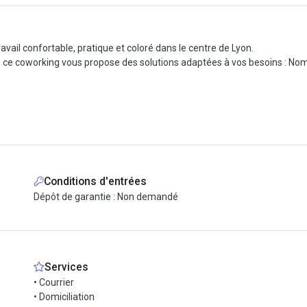
vail confortable, pratique et coloré dans le centre de Lyon.
, ce coworking vous propose des solutions adaptées à vos besoins : Noma
alité, écran blanc et accéssoires associés.
h/24
 position de travail
Conditions d'entrées
Dépôt de garantie : Non demandé
Services
• Courrier
• Domiciliation