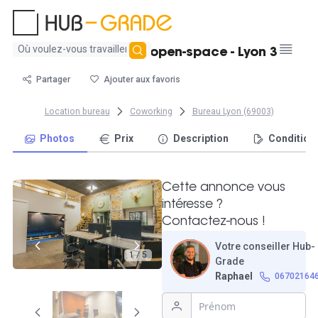
Aucun
Bureau dédié en open-space - Lyon 3
résultat
trouvé
Partager
Ajouter aux favoris
Location bureau
Coworking
Bureau Lyon (69003)
Photos
Prix
Description
Condition
Cette annonce vous
intéresse ?
Contactez-nous !
Votre conseiller Hub-
1 / 5
Grade
Raphael
06702164