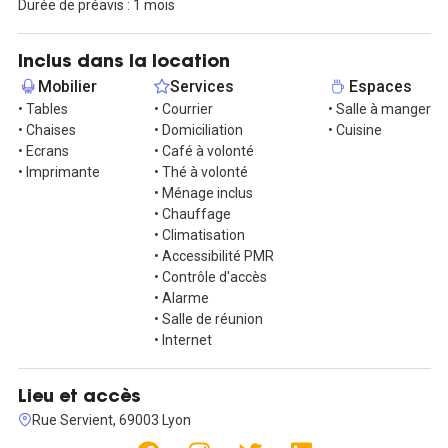
Durée de préavis : 1 mois
Services proposés :
- Accès 24/7 avec code personnel
- Domiciliation d’entreprise
Inclus dans la location
- Wifi / Fibre (jusqu’à 1Gb/s)
Mobilier
Services
Espaces
- Imprimante professionnelle
• Tables
• Courrier
• Salle à manger
- Douche, sanitaires
• Chaises
• Domiciliation
• Cuisine
• Ecrans
• Café à volonté
Accès :
• Imprimante
• Thé à volonté
- Arret de tramway Liberté (à 100 mètres)
• Ménage inclus
- 7 minutes en bus de la Gare Part-Dieu
• Chauffage
- Station de Vélo’v à 100 mètres
• Climatisation
- Arret de métro Cordelier (5 minutes à pied)
• Accessibilité PMR
• Contrôle d'accès
• Alarme
• Salle de réunion
• Internet
Lieu et accès
Rue Servient, 69003 Lyon