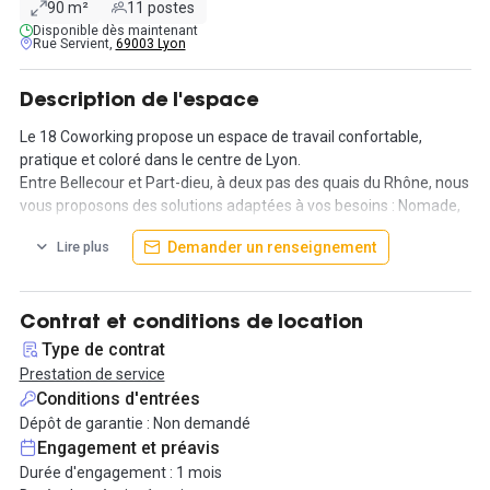
90 m²
11 postes
Disponible dès maintenant
Rue Servient,
69003 Lyon
Description de l'espace
Le 18 Coworking propose un espace de travail confortable,
pratique et coloré dans le centre de Lyon.
Entre Bellecour et Part-dieu, à deux pas des quais du Rhône, nous
vous proposons des solutions adaptées à vos besoins : Nomade,
dédié ou privé, vous trouverez l’espace fait pour vous.
Demander un renseignement
Lire plus
2 ou 3 postes disponibles pour la rentrée de Septembre 2020.
Les espaces :
Contrat et conditions de location
- Un open-space de 100m2 offrant des stand up desk et grands
Type de contrat
bureaux
Prestation de service
- Une salle de réunion équipée pour 6 personnes. Tv haute qualité,
Conditions d'entrées
écran blanc et accéssoires associés.
Dépôt de garantie : Non demandé
- Un espace de détente confortable
Engagement et préavis
- Une cuisine toute équipée
Durée d'engagement : 1 mois