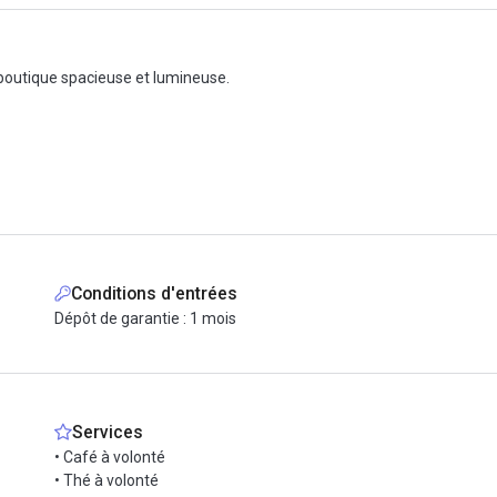
e boutique spacieuse et lumineuse.
postes).
Conditions d'entrées
Dépôt de garantie : 1 mois
reau fermé.
r le visiter !
Services
• Café à volonté
• Thé à volonté