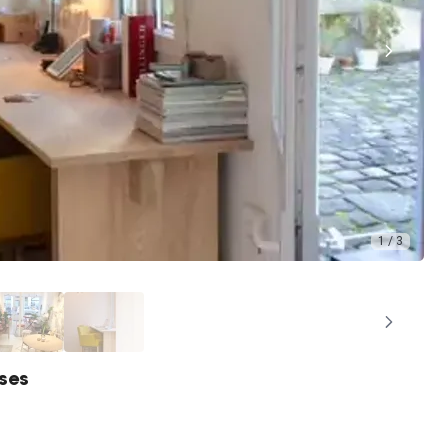
1 / 3
ises