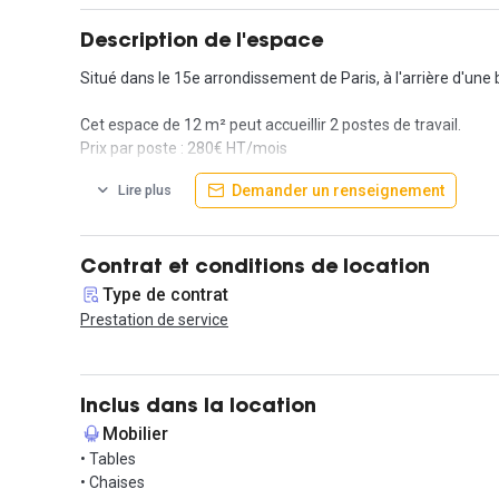
Description de l'espace
Situé dans le 15e arrondissement de Paris, à l'arrière d'un
Cet espace de 12 m² peut accueillir 2 postes de travail.
Prix par poste : 280€ HT/mois
Demander un renseignement
Lire plus
Des services sont inclus dans le prix de la prestation :
Mobilier (table et chaise (270 cm x 65 cm) H 110 cm pour 2 
Internet en wifi
Sanitaires
Contrat et conditions de location
Chauffage électrique
Type de contrat
Imprimante A4
Prestation de service
Machine Café/thé.
Possibilité de privatiser l'espace et de le transformer en bu
Inclus dans la location
N'hésitez pas à me contacter via la messagerie Hub-Grade pou
Mobilier
• Tables
• Chaises