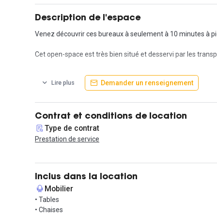
Description de l'espace
Venez découvrir ces bureaux à seulement à 10 minutes à pied
Cet open-space est très bien situé et desservi par les trans
Profitez d'un espace disposant de 4 postes de travail, acces
Demander un renseignement
Lire plus
L'espace est meublé, une salle de réunion ainsi qu'un coin cu
Les services inclus : imprimante, scanner, téléphone, interne
Contrat et conditions de location
Type de contrat
Une salle de réunion est également mise à votre disposition
Prestation de service
- Durée minimum d'engagement : 3 mois
- Dépôt de garantie : 2 mois
- Contrat de prestation de services
Inclus dans la location
Mobilier
N'hésitez plus et contactez-nous pour organiser des visites 
• Tables
• Chaises