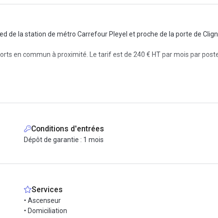
 de la station de métro Carrefour Pleyel et proche de la porte de Clig
ports en commun à proximité. Le tarif est de 240 € HT par mois par poste 
sibles 24h/24 et 7j/7.
isine sont mis à votre disposition. L'ambiance est conviviale, les bureaux
t (fibre optique)
Conditions d'entrées
 pouvant accueillir environ 8 personnes.
Dépôt de garantie : 1 mois
Services
!
• Ascenseur
• Domiciliation