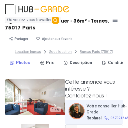
Aucun
Agréable bureau à louer - 36m² - Ternes,
résultat
75017 Paris
trouvé
Partager
Ajouter aux favoris
Location bureau
Sous-location
Bureau Paris (75017)
Photos
Prix
Description
Condition
Cette annonce vous
intéresse ?
Contactez-nous !
Votre conseiller Hub-
1 / 6
Grade
Raphael
06702164