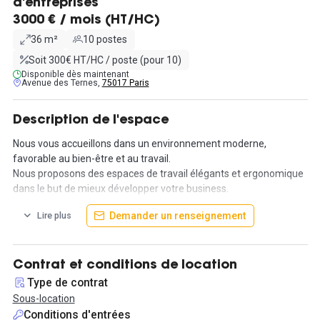
d'entreprises
3000 € / mois (HT/HC)
36 m²
10 postes
Soit 300€ HT/HC / poste (pour 10)
Disponible dès maintenant
Avenue des Ternes,
75017 Paris
Description de l'espace
Nous vous accueillons dans un environnement moderne,
favorable au bien-être et au travail.
Nous proposons des espaces de travail élégants et ergonomique
dans le but de mieux développer votre business.
Situé à proximité des quartiers les plus prestigieux de la capital
Demander un renseignement
Lire plus
dans le 17ème non loin des Champs Elysées, de l’Arc de Triomphe
et du palais des congrès.
Travailler dans des bonnes conditions est un critère important
pour le succès de votre business. Pour cela nous mettons à votre
Contrat et conditions de location
disposition :
Type de contrat
- Une Location bureau de 36,2 m² avec vue sur jardin à Avenue
Sous-location
des Ternes Paris 17e.
Conditions d'entrées