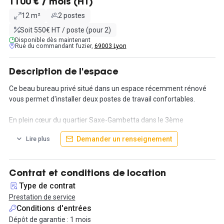
1100 € / mois (HT)
12 m²
2 postes
Soit 550€ HT / poste (pour 2)
Disponible dès maintenant
Rue du commandant fuzier,
69003 Lyon
Description de l'espace
Ce beau bureau privé situé dans un espace récemment rénové
vous permet d'installer deux postes de travail confortables.
En plein cœur du quartier Saxe-Gambetta dans le 3ème
arrondissement, vous profiterez d'un environnement vivant grâce
Demander un renseignement
Lire plus
à un écosystème d'entreprises dynamique, et la proximité
immédiate aux commerces, restaurants, bars, etc.
Nous mettons tout en oeuvre pour faciliter au maximum votre
Contrat et conditions de location
installation et le développement de votre activité. Les services
Type de contrat
compris dans la prestation y contribueront :
Prestation de service
- Fibre Wi-Fi et RJ45,
Conditions d'entrées
- Cuisine,
Dépôt de garantie : 1 mois