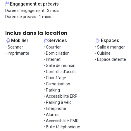
- Espace détente,
Engagement et préavis
- Salle de réunion,
Durée d'engagement : 3 mois
- charges locatives incluses,
Durée de préavis : 1 mois
Vous bénéficierez d'une accessibilité optimale, l'espace n'étant
qu'à quelques minutes de la place Bellecour et de la Gare Part-
Inclus dans la location
Dieu en métro.
Mobilier
Services
Espaces
• Scanner
• Courrier
• Salle à manger
N'attendez plus pour découvrir vos futurs bureaux !
• Imprimante
• Domiciliation
• Cuisine
• Internet
• Espace détente
• Salle de réunion
• Contrôle d'accès
• Chauffage
• Climatisation
• Parking
• Accessibilité ERP
• Parking à vélo
• Interphone
• Alarme
• Accessibilité PMR
• Bulle téléphonique