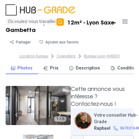
Aucun
Beau bureau privé de 12m² - Lyon Saxe-
résultat
Gambetta
trouvé
Partager
Ajouter aux favoris
Location bureau
Coworking
Bureau Lyon (69003)
Photos
Prix
Description
Condition
Cette annonce vous
intéresse ?
Contactez-nous !
Votre conseiller Hub-
1 / 5
Grade
Raphael
06702164