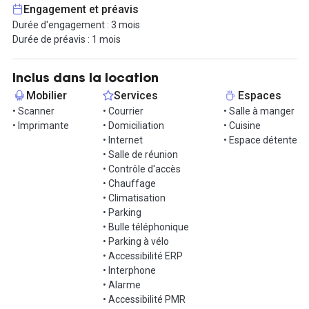
Engagement et préavis
Profitez d'une situation incomparable en plein centre de Lyon, au
Durée d'engagement : 3 mois
pied du métro Saxe-Gambetta, à moins de 10 minutes de la Gare
Durée de préavis : 1 mois
Part-Dieu et de la place Bellecour.
Votre bureau prend vie dans un quartier vivant, à proximité
Inclus dans la location
immédiate des commerces, bars restaurants. De quoi vous
Mobilier
Services
Espaces
restaurer sans souci et profiter de vos pauses déjeuner au mieux.
• Scanner
• Courrier
• Salle à manger
• Imprimante
• Domiciliation
• Cuisine
N'attendez plus pour venir nous rendre visite !
• Internet
• Espace détente
• Salle de réunion
• Contrôle d'accès
• Chauffage
• Climatisation
• Parking
• Bulle téléphonique
• Parking à vélo
• Accessibilité ERP
• Interphone
• Alarme
• Accessibilité PMR