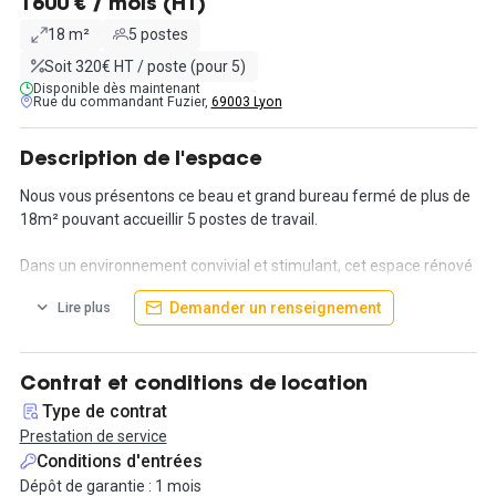
1600 € / mois (HT)
18 m²
5 postes
Soit 320€ HT / poste (pour 5)
Disponible dès maintenant
Rue du commandant Fuzier,
69003 Lyon
Description de l'espace
Nous vous présentons ce beau et grand bureau fermé de plus de
18m² pouvant accueillir 5 postes de travail.
Dans un environnement convivial et stimulant, cet espace rénové
et aménagé avec goût vous offre des conditions de travail
Demander un renseignement
Lire plus
idéales pour le développement de votre activité.
Le panel de services proposés vous permet de faciliter au mieux
votre installation dans les lieux. Vous aurez accès à internet fibre
Contrat et conditions de location
Wi-Fi et RJ45, 2 salle de réunion, une cuisine, un espace détente,
Type de contrat
2 phonebox. Également compris dans le prix, les charges
Prestation de service
locatives. Le bonus ? Des places de parking voiture et vélo sur
Conditions d'entrées
demande.
Dépôt de garantie : 1 mois