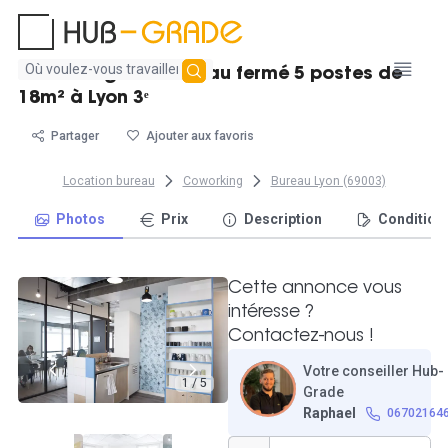
Aucun
Location grand bureau fermé 5 postes de
résultat
18m² à Lyon 3ᵉ
trouvé
Partager
Ajouter aux favoris
Location bureau
Coworking
Bureau Lyon (69003)
Photos
Prix
Description
Condition
Cette annonce vous
intéresse ?
Contactez-nous !
Votre conseiller Hub-
1 / 5
Grade
Raphael
06702164