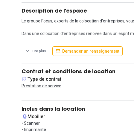
Description de l'espace
Le groupe Focus, experts de la colocation d'entreprises, vou
Dans une colocation d'entreprises rénovée dans un esprit mo
De nombreux services sont compris dans le prix de la prestat
Demander un renseignement
Lire plus
une cuisine, la climatisation et, bien évidemment, l'accès au
Nous vous proposons également une liste fournie de service
intérieur,
Contrat et conditions de location
et le ménage dans les parties privatives. Tout est fait pour q
Type de contrat
Prestation de service
Profitez de la position centrale du quartier Saxe-Gambetta, 
De nombreux bars, restaurants, commerces et autres commod
Inclus dans la location
N'hésitez plus et contactez-nous vite pour organiser une visi
Mobilier
• Scanner
• Imprimante