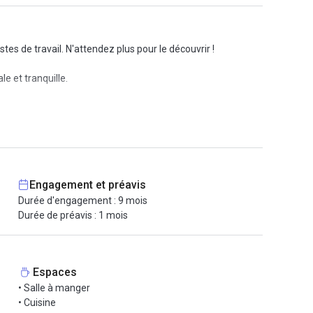
es de travail. N'attendez plus pour le découvrir !
e et tranquille.
a Wi-Fi, l'accès à une imprimante professionnel / scanner,
e tout le mobilier nécessaire, des place de parking en
Engagement et préavis
Durée d'engagement : 9 mois
Bellecour.
Durée de préavis : 1 mois
onnel de qualité.
Espaces
• Salle à manger
• Cuisine