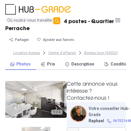
Aucun
Location d'un bureau 4 postes - Quartier
résultat
Perrache
trouvé
Partager
Ajouter aux favoris
Location bureau
Centre d'affaires
Bureau Lyon (69002)
Photos
Prix
Description
Condition
Cette annonce vous
intéresse ?
Contactez-nous !
Votre conseiller Hub-
1 / 3
Grade
Raphael
06702164