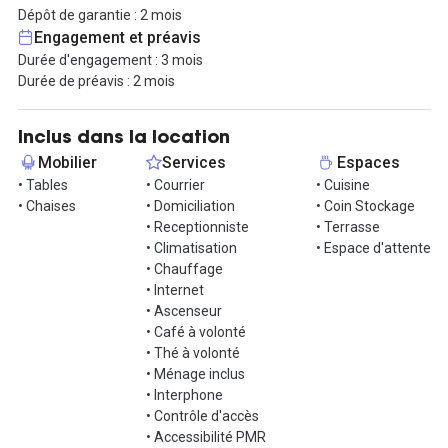
Ce bureau clés-en-main a été conçu dans le but de favoriser
Dépôt de garantie : 2 mois
votre intégration.
Engagement et préavis
Durée d'engagement : 3 mois
Vous n'avez plus qu'à déposer vos affaires !
Durée de préavis : 2 mois
De nombreux services sont inclus dans le prix de la prestation :
climatisation, chauffage, internet, gestion de votre courrier...
Inclus dans la location
Mobilier
Services
Espaces
Alors n'attendez plus pour nous contacter via notre messagerie
• Tables
• Courrier
• Cuisine
Hub-Grade !
• Chaises
• Domiciliation
• Coin Stockage
• Receptionniste
• Terrasse
• Climatisation
• Espace d'attente
• Chauffage
• Internet
• Ascenseur
• Café à volonté
• Thé à volonté
• Ménage inclus
• Interphone
• Contrôle d'accès
• Accessibilité PMR