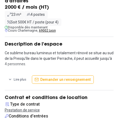
d'affaires
2000 € / mois (HT)
23 m²
4 postes
Soit 500€ HT / poste (pour 4)
Disponible dès maintenant
Cours Charlemagne,
69002 Lyon
Description de l'espace
Ce sublime bureau lumineux et totalement rénové se situe au sud
de la Presqu’île dans le quartier Perrache, il peut accueillir jusqu'à
4 personnes.
3 bureaux 3 postes sont disponibles dans cet espace.
Demander un renseignement
Lire plus
Possibilité de décloisonner pour faire soit 1 bureau 6 postes, soit
1 bureau 9 postes.
Contrat et conditions de location
Proche de l'une des premières gares françaises, des transports
Type de contrat
en commun ainsi que de l'autoroute A6/A7.
Prestation de service
Conditions d'entrées