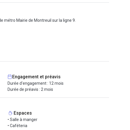
e métro Mairie de Montreuil sur la ligne 9.
 votre installation.
Engagement et préavis
Durée d'engagement : 12 mois
Durée de préavis : 2 mois
Espaces
• Salle à manger
ent de votre société.
• Caféteria
à la location avec bail flexible à partir de 495 € HT !