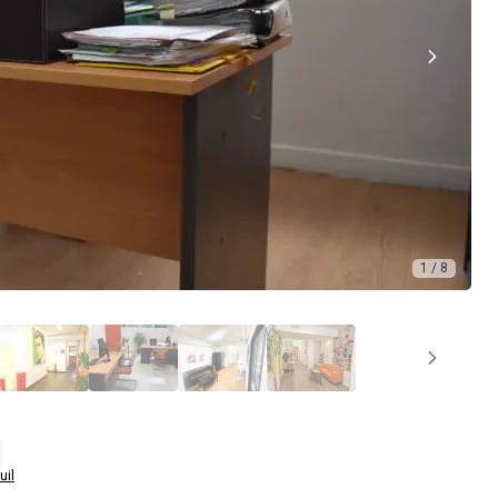
1 / 8
uil