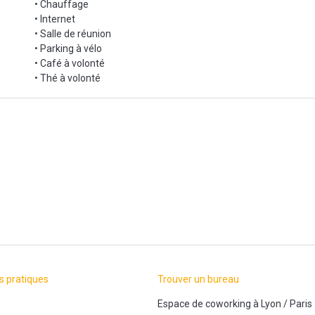
• Chauffage
• Internet
otre service de location qui inclut :
• Salle de réunion
• Parking à vélo
• Café à volonté
x, deux fauteuils, deux caissons et une armoire ou étagère sur demand
• Thé à volonté
r jusqu'à 18 personnes sur réservation
ler quand vous voulez !
 aux jeunes créateurs et aux chefs d’entreprises le soutien et les moyen
la domiciliation ainsi que la location d'espaces professionnels, nous m
s pratiques
Trouver un bureau
Espace de coworking
à
Lyon
/
Paris