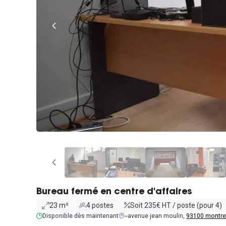
Bureau fermé en centre d'affaires
23 m²
4 postes
Soit 235€ HT / poste (pour 4)
Disponible dès maintenant
--avenue jean moulin,
93100 montre