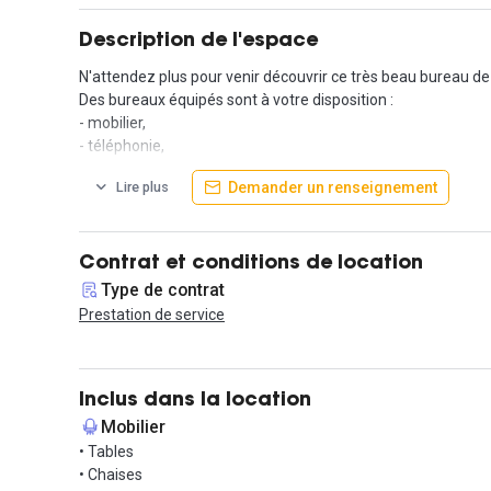
Description de l'espace
N'attendez plus pour venir découvrir ce très beau bureau de 
Des bureaux équipés sont à votre disposition :
- mobilier,
- téléphonie,
- accès internet,
Demander un renseignement
Lire plus
- fibre optique,
Vous n'avez qu'à prendre place et développer votre activité 
Contrat et conditions de location
Des salles de réunion et de formation également équipées, ain
Type de contrat
Prestation de service
N'hésitez pas à nous envoyer un message via la messagerie
Informations complémentaires sur cet espace d
Inclus dans la location
Vous cherchez un espace de travail pour votre entreprise ? N
Mobilier
• Tables
Facility Center vous propose des locaux chaleureux, confort
• Chaises
Notre centre d'affaire, situé à quelques minutes de la Mairi