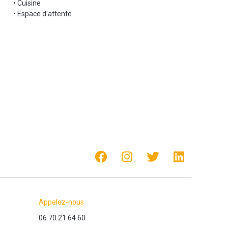
• Cuisine
• Espace d'attente
e)
s nécessaires pour développer leur entreprise.
ettons à votre disposition plus de 900 m² de bureaux et de
Appelez-nous
06 70 21 64 60