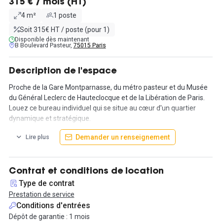
315 € / mois (HT)
4 m²
1 poste
Soit 315€ HT / poste (pour 1)
Disponible dès maintenant
B Boulevard Pasteur,
75015 Paris
Description de l'espace
Proche de la Gare Montparnasse, du métro pasteur et du Musée
du Général Leclerc de Hauteclocque et de la Libération de Paris.
Louez ce bureau individuel qui se situe au cœur d'un quartier
dynamique et stratégique.
Demander un renseignement
Lire plus
L'espace est aménagé, une cuisine, ainsi qu'une salle de réunion
sont à votre disposition.
Le prix de la prestation comprend : une connexion internet (fibre
Contrat et conditions de location
optique par câble ethernet ou wifi), un emplacement abrité et
Type de contrat
sécurisé pour vélos et véhicules motorisés, un accès à
Prestation de service
l'imprimante 3D, ainsi que les charges.
Conditions d'entrées
Dépôt de garantie : 1 mois