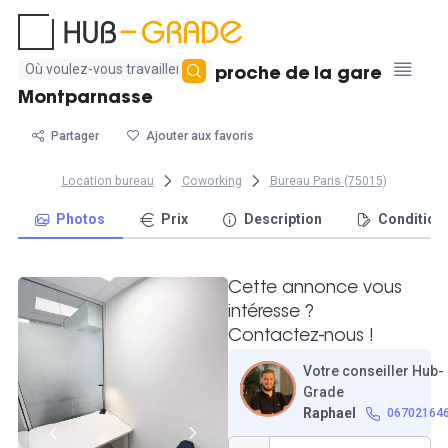
Aucun
Bureau fermé de 4m² proche de la gare
résultat
Montparnasse
trouvé
Partager
Ajouter aux favoris
Location bureau
Coworking
Bureau Paris (75015)
Photos
Prix
Description
Condition
Cette annonce vous
intéresse ?
Contactez-nous !
Votre conseiller Hub-
Grade
Raphael
06702164