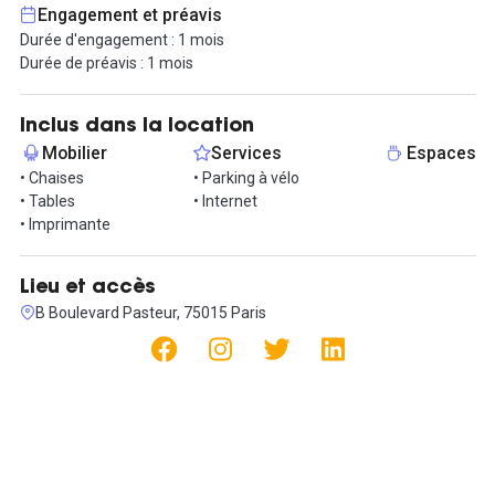
Nous partirons sur un contrat de prestation de services, avec une
Engagement et préavis
durée minimum d'engagement, de préavis et de dépôt de
Durée d'engagement : 1 mois
garantie d'1 mois.
Durée de préavis : 1 mois
Inclus dans la location
Mobilier
Services
Espaces
• Chaises
• Parking à vélo
• Tables
• Internet
• Imprimante
Lieu et accès
B Boulevard Pasteur, 75015 Paris