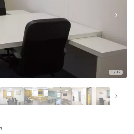
1 / 12
gy