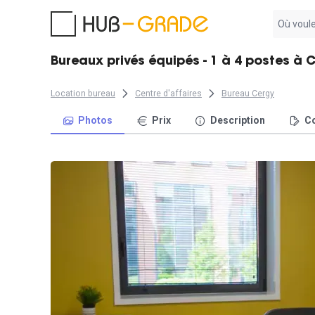
Aucun
résultat
trouvé
Bureaux privés équipés - 1 à 4 postes à 
Location bureau
Centre d'affaires
Bureau Cergy
Photos
Prix
Description
Co