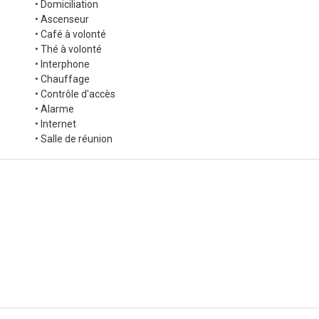
• Domiciliation
• Ascenseur
• Café à volonté
• Thé à volonté
• Interphone
e travail
• Chauffage
• Contrôle d'accès
entièrement équipé (mobilier, sièges et rangements).
• Alarme
• Internet
sur un plateau de 300 m² et à proximité des commodités (restaurants, 
• Salle de réunion
fermés, salles de réunion équipées, espace détente, tout a été pensé pou
nt leur business l’esprit libre.