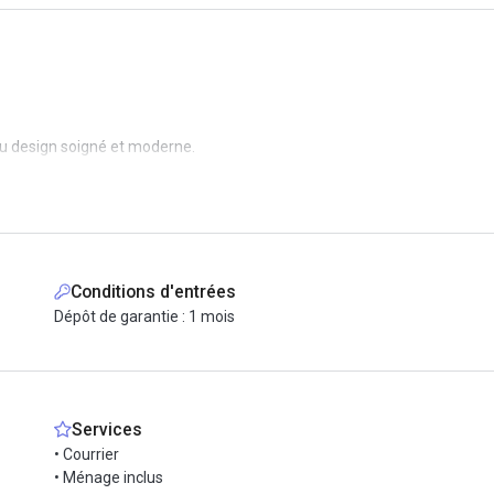
 design soigné et moderne.
 vous disposez d'un poste de travail .
t à proximité de tous commerces, notre Formule comprend :
Conditions d'entrées
Dépôt de garantie : 1 mois
Services
• Courrier
 !
• Ménage inclus