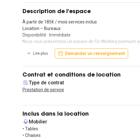
Description de l'espace
À partir de 185€ / mois services inclus
Location – Bureaux
Disponibilité : Immédiate
Nous vous présentons un espace de Co-Working premium au
Demander un renseignement
Lire plus
Des bureaux privatifs jusqu’à 4 postes, entièrement équipés,
Situé au pied de la gare de Cergy Saint Christophe RER A e
L’accès à l’espace détente et Cuisine
Contrat et conditions de location
Charges et Ménage
Type de contrat
Internet Wifi Fibre
Prestation de service
Eau, café et thé à disposition
Forfait copies et impressions etc….
Contactez-nous dès maintenant !
Inclus dans la location
Mobilier
Plus d'informations :
• Tables
N'hésitez pas à nous contacter via la messagerie Hub-Grade
• Chaises