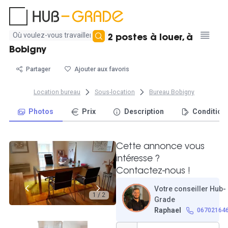
Aucun
Très beau bureau de 2 postes à louer, à
résultat
Bobigny
trouvé
Partager
Ajouter aux favoris
Location bureau
Sous-location
Bureau Bobigny
Photos
Prix
Description
Condition
Cette annonce vous
intéresse ?
Contactez-nous !
Votre conseiller Hub-
1 / 2
Grade
Raphael
06702164