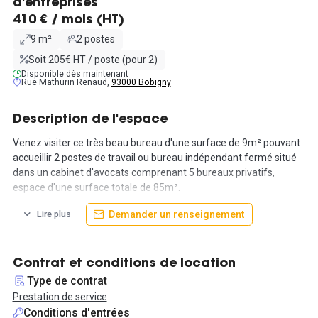
d'entreprises
410 € / mois (HT)
9 m²
2 postes
Soit 205€ HT / poste (pour 2)
Disponible dès maintenant
Rue Mathurin Renaud,
93000 Bobigny
Description de l'espace
Venez visiter ce très beau bureau d'une surface de 9m² pouvant
accueillir 2 postes de travail ou bureau indépendant fermé situé
dans un cabinet d'avocats comprenant 5 bureaux privatifs,
espace d'une surface totale de 85m².
Demander un renseignement
Lire plus
Ce bureau est disponible immédiatement de 9 m² avec baie
vitrée, lumineux et entièrement refait à neuf au prix de 410 € et
50€ de provision sur charges
Contrat et conditions de location
De nombreux services sont compris pour faciliter la poursuite de
Type de contrat
votre activité:
Prestation de service
- Accès internet wifi
Conditions d'entrées