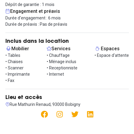
- Accueil physique clientèle par secrétaire du cabinet
Dépôt de garantie : 1 mois
- Ménage hebdomadaire des locaux
Engagement et préavis
- Scan par mail
Durée d'engagement : 6 mois
- Utilisation ligne fax du cabinet
Durée de préavis : Pas de préavis
- Possibilité partage imprimante et photocopieuse multifonction
35 pm moyennant un forfait mensuel de 50 € et facturation par
compteur individuel
Inclus dans la location
- Accès au cabinet indépendant en rdc avec interphone.
Mobilier
Services
Espaces
• Tables
• Chauffage
• Espace d'attente
N'attendez plus pour venir nous rendre visite !
• Chaises
• Ménage inclus
• Scanner
• Receptionniste
Informations complémentaires sur cet espace de
• Imprimante
• Internet
travail
• Fax
Pas d'engagement
Durée de préavis de 4 mois
Lieu et accès
Rue Mathurin Renaud, 93000 Bobigny