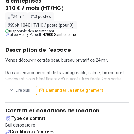
d'entreprises
310 € / mois (HT/HC)
24 m²
3 postes
Soit 104€ HT/HC / poste (pour 3)
Disponible dès maintenant
-allée Henry Purcell,
42000 Saint-etienne
Description de l'espace
Venez découvrir ce très beau bureau privatif de 24 m².
Dans un environnement de travail agréable, calme, lumineux et
verdoyant, vous bénéficierez d'un accès très facile 2mn sortie
n°13 TECHNOPOLE MONTREYNAUD autoroute sur A72. Ces
Demander un renseignement
Lire plus
bureaux se situent à coté de la pépinière d'entreprises et du
Green Space.
Petit plus : un parking privé et gratuit et mis à disposition pour
Contrat et conditions de location
faciliter vos déplacements.
Type de contrat
Proche transports en communs.
Bail dérogatoire
Conditions d'entrées