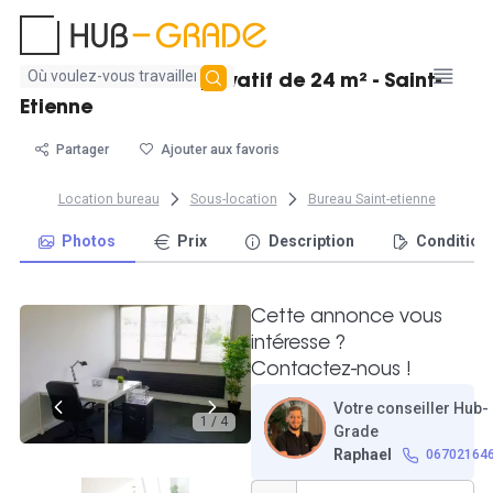
Aucun
Très beau bureau privatif de 24 m² - Saint-
résultat
Etienne
trouvé
Partager
Ajouter aux favoris
Location bureau
Sous-location
Bureau Saint-etienne
Photos
Prix
Description
Condition
Cette annonce vous
intéresse ?
Contactez-nous !
Votre conseiller Hub-
1 / 4
Grade
Raphael
06702164