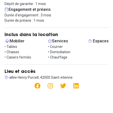
Accès très facile 2mn sortie n°13 TECHNOPOLE MONTREYNAUD
Dépôt de garantie : 1 mois
autoroute sur A72. A côté de la pépinière d'entreprises et du
Engagement et préavis
Green Space.
Durée d'engagement : 3 mois
Transports en communs.
Durée de préavis : 1 mois
Bureau fermé disponible à la location en bail 3/6/9, possibilité de
bail précaire.
Inclus dans la location
Mobilier
Services
Espaces
• Tables
• Courrier
• Chaises
• Domiciliation
• Casiers fermés
• Chauffage
Lieu et accès
-allée Henry Purcell, 42000 Saint-etienne