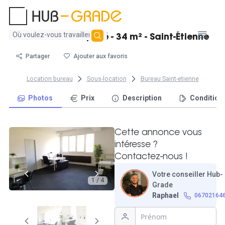
Aucun
Beau bureau équipé - 34 m² - Saint-Étienne
résultat
trouvé
Partager
Ajouter aux favoris
Location bureau
Sous-location
Bureau Saint-etienne
Photos
Prix
Description
Condition
Cette annonce vous
intéresse ?
Contactez-nous !
Votre conseiller Hub-
1 / 4
Grade
Raphael
06702164