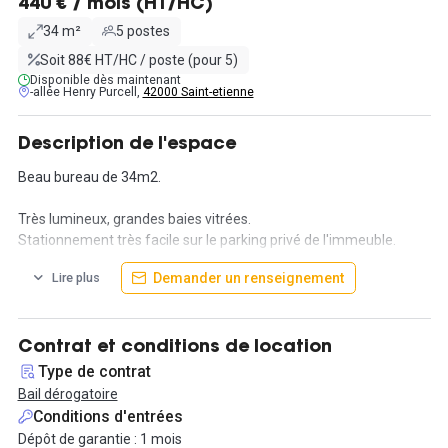
440 € / mois (HT/HC)
34 m²
5 postes
Soit 88€ HT/HC / poste (pour 5)
Disponible dès maintenant
-allée Henry Purcell,
42000 Saint-etienne
Description de l'espace
Beau bureau de 34m2.
Très lumineux, grandes baies vitrées.
Stationnement très facile sur le parking privé de l'immeuble.
Cadre verdoyant et très calme.
Demander un renseignement
Lire plus
Accès très facile 2mn sortie n°13 TECHNOPOLE MONTREYNAUD
autoroute sur A72. A coté de la pépinière d'entreprises et du
Green Space.
Proche transports en communs.
Contrat et conditions de location
Type de contrat
Bureau fermé disponible à la location en bail 3/6/9, possibilité de
Bail dérogatoire
bail précaire.
Conditions d'entrées
Dépôt de garantie : 1 mois