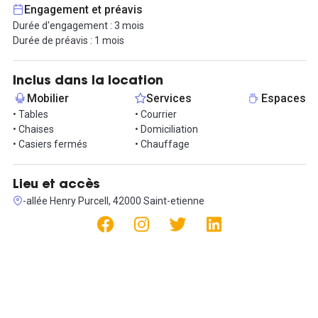
Tarifs mensuels :
Engagement et préavis
Loyer hors charges : 440€ HT sans TVA à rajouter..
Durée d'engagement : 3 mois
Charges d'immeuble : 60 €
Durée de préavis : 1 mois
Provision d'électricité : 25 €
Provision de chauffage : 60 €
Inclus dans la location
Disponible de suite.
Mobilier
Services
Espaces
• Tables
• Courrier
• Chaises
• Domiciliation
• Casiers fermés
• Chauffage
Lieu et accès
-allée Henry Purcell, 42000 Saint-etienne