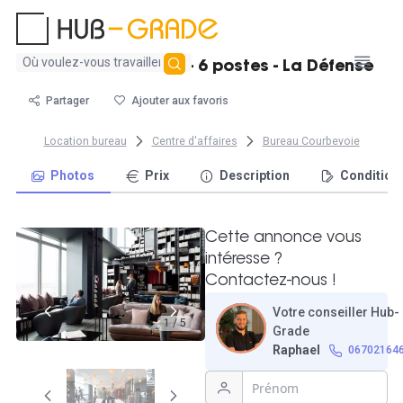
Aucun
Bureau chez Kwerk - 6 postes - La Défense
résultat
trouvé
Partager
Ajouter aux favoris
Location bureau
Centre d'affaires
Bureau Courbevoie
Photos
Prix
Description
Condition
Cette annonce vous
intéresse ?
Contactez-nous !
Votre conseiller Hub-
1 / 5
Grade
Raphael
06702164