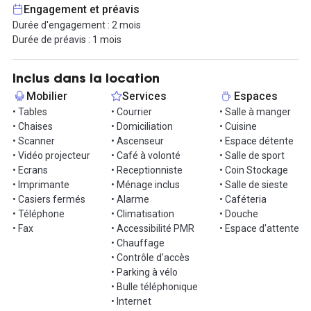
- Méditation, yoga,
Engagement et préavis
Un accès gratuit et illimité aux parties communes de tous les
Durée d'engagement : 2 mois
autres espaces partenaires, y compris à leur programme de bien-
Durée de préavis : 1 mois
être.
Services:
Inclus dans la location
- Wifi haut débit illimité,
Mobilier
Services
Espaces
- Café, thé et thé chai indien,
• Tables
• Courrier
• Salle à manger
- Assistance Internet dédiée,
• Chaises
• Domiciliation
• Cuisine
- Accès H24 7j/7 Accueil du lundi au vendredi de 8h30 à 19h,
• Scanner
• Ascenseur
• Espace détente
- Distribution quotidienne du courrier,
• Vidéo projecteur
• Café à volonté
• Salle de sport
- Ménage quotidien,
• Ecrans
• Receptionniste
• Coin Stockage
- Parking à vélos Abo,
• Imprimante
• Ménage inclus
• Salle de sieste
- 100 copies N&B / pers 50 copies couleurs / pers,
• Casiers fermés
• Alarme
• Caféteria
- 4 crédits de salle de réunion / pers / mois,
• Téléphone
• Climatisation
• Douche
- Domiciliation (hors frais de dossier).
• Fax
• Accessibilité PMR
• Espace d'attente
• Chauffage
• Contrôle d'accès
• Parking à vélo
• Bulle téléphonique
• Internet