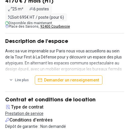
4170 € / mois (HT)
25 m²
6 postes
Soit 695€ HT / poste (pour 6)
Disponible dès maintenant
Place des Saisons,
92400 Courbevoie
Description de l'espace
Avec sa vue imprenable sur Paris nous vous accueillons au sein
de la Tour First à La Défense pour y découvrir un espace des plus
atypiques. En alternant les espaces communs spectaculaire au
design épuré, avec un mobilier ergonomique les bureaux fermés
sont des plus confortables.
Demander un renseignement
Lire plus
Des espaces communs aux design spectaculaires dessinés par
Albert Angel.
Contrat et conditions de location
Tout a été pensé pour créer de l’émotion et rendre chacun plus
Type de contrat
créatif :
Prestation de service
- Self-défense,
Conditions d'entrées
- Cours de cardio,
Dépôt de garantie : Non demandé