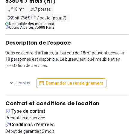
5360 € / mois (HT)
18 m²
7 postes
Soit 766€ HT / poste (pour 7)
Disponible dès maintenant
Cours Alberter,
75008 Paris
Description de l'espace
Dans ce centre d'affaires, un bureau de 18m² pouvant accueillir
18 personnes est disponible. Le bureau est loué meublé et en
prestation de services.
Nos solutions sont clés-en-main. Ainsi, le loyer inclut :
Demander un renseignement
Lire plus
- les charges classiques
- la connexion internet
- un forfait impression
- l'accès aux coins détente (terrasse, patio, tisanerie et les
Contrat et conditions de location
espaces lounges)
Type de contrat
- l'utilisation des cabines de confidentialité
Prestation de service
- l'accès 24h/24 et 7j/7 à la salle de fitness
Conditions d'entrées
- la gestion du courrier
Dépôt de garantie : 2 mois