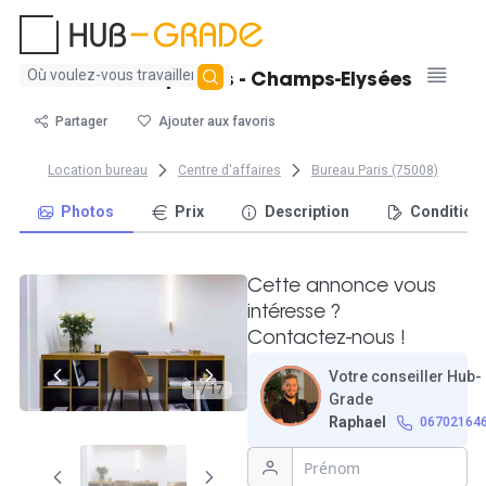
Aucun
Bureau 7 postes - Champs-Elysées
résultat
trouvé
Partager
Ajouter aux favoris
Location bureau
Centre d'affaires
Bureau Paris (75008)
Photos
Prix
Description
Condition
Cette annonce vous
intéresse ?
Contactez-nous !
Votre conseiller Hub-
1 / 17
Grade
Raphael
06702164