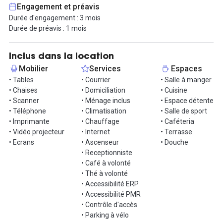
- la domiciliation
Engagement et préavis
- la mise à disposition d'un poste téléphonique avec votre propre
Durée d'engagement : 3 mois
numéro.
Durée de préavis : 1 mois
Contactez nous pour visiter !
Inclus dans la location
Mobilier
Services
Espaces
• Tables
• Courrier
• Salle à manger
• Chaises
• Domiciliation
• Cuisine
• Scanner
• Ménage inclus
• Espace détente
• Téléphone
• Climatisation
• Salle de sport
• Imprimante
• Chauffage
• Caféteria
• Vidéo projecteur
• Internet
• Terrasse
• Ecrans
• Ascenseur
• Douche
• Receptionniste
• Café à volonté
• Thé à volonté
• Accessibilité ERP
• Accessibilité PMR
• Contrôle d'accès
• Parking à vélo