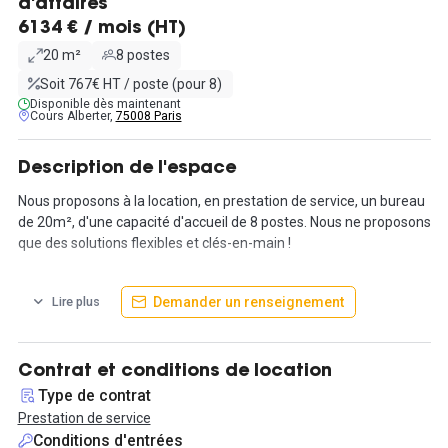
d'affaires
6134 € / mois (HT)
20 m²
8 postes
Soit 767€ HT / poste (pour 8)
Disponible dès maintenant
Cours Alberter,
75008 Paris
Description de l'espace
Nous proposons à la location, en prestation de service, un bureau
de 20m², d'une capacité d'accueil de 8 postes. Nous ne proposons
que des solutions flexibles et clés-en-main !
Tout est inclus dans le loyer : toutes les charges, le mobilier, la
Demander un renseignement
Lire plus
connexion internet (fibré), l'accès aux espaces communs, aux
cabines de confidentialité et à la salle de fitness (24h/24 et 7j/7).
La gestion de votre courrier est incluse et vous pouvez également
domicilier votre société dans ces nouveaux locaux. Le bureau est
Contrat et conditions de location
équipé d'un poste téléphonique avec un numéro dédié et il est
Type de contrat
possible de transférer les appels vers vos mobiles.
Prestation de service
Le loyer inclut aussi un forfait impression (200 N&B et 25 couleurs
Conditions d'entrées