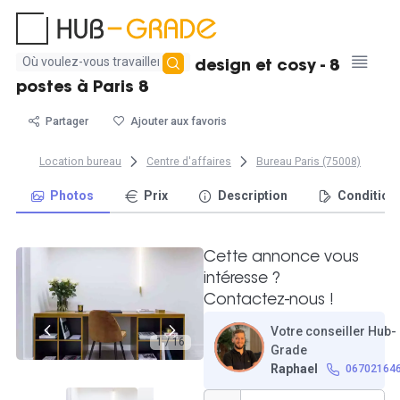
Aucun
Location d'un bureau design et cosy - 8
résultat
postes à Paris 8
trouvé
Partager
Ajouter aux favoris
Location bureau
Centre d'affaires
Bureau Paris (75008)
Photos
Prix
Description
Condition
Cette annonce vous
intéresse ?
Contactez-nous !
Votre conseiller Hub-
1 / 16
Grade
Raphael
06702164