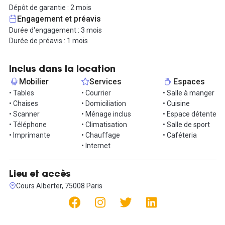
/ mois)
Dépôt de garantie : 2 mois
Engagement et préavis
Vous pouvez accéder à votre bureau 24h/24 et 7j/7, il n'y a
Durée d'engagement : 3 mois
aucune contrainte.
Durée de préavis : 1 mois
Contactez nous pour visiter !
Inclus dans la location
Mobilier
Services
Espaces
• Tables
• Courrier
• Salle à manger
• Chaises
• Domiciliation
• Cuisine
• Scanner
• Ménage inclus
• Espace détente
• Téléphone
• Climatisation
• Salle de sport
• Imprimante
• Chauffage
• Caféteria
• Internet
Lieu et accès
Cours Alberter, 75008 Paris