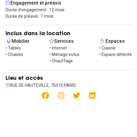
Engagement et préavis
Il est possible de louer l'ensemble de l'espace de travail, soit les
Durée d'engagement : 12 mois
20 postes pour 5 000 €.
Durée de préavis : 1 mois
ll est aussi possible de louer les espaces séparément : soit le
premier de 25m² (6 postes) ou bien le deuxième équipé de 14
Inclus dans la location
postes./ 250 euros le poste
Mobilier
Services
Espaces
• Tables
• Internet
• Cuisine
Informations complémentaires sur cet espace de
• Chaises
• Ménage inclus
• Espace détente
travail
• Chauffage
Dans beau loft bureau de 150 M2, un plateau isolé de 35 M2, avec
possibilité 8 ou 9 postes de travail / au Rez de chaussé / a
Lieu et accès
disposition wc, lavabo, cuisine, coin longe / disponible de suite
RUE DE HAUTEVILLE, 75010 PARIS