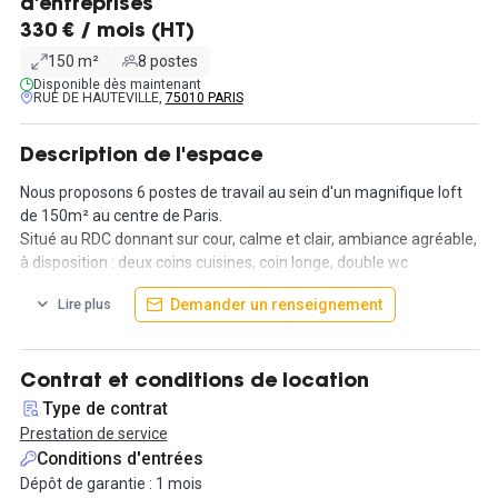
d'entreprises
330 € / mois (HT)
150 m²
8 postes
Disponible dès maintenant
RUE DE HAUTEVILLE,
75010 PARIS
Description de l'espace
Nous proposons 6 postes de travail au sein d'un magnifique loft
de 150m² au centre de Paris.
Situé au RDC donnant sur cour, calme et clair, ambiance agréable,
à disposition : deux coins cuisines, coin longe, double wc
Demander un renseignement
Lire plus
Le loyer inclut
- les charges d'immeuble
- le mobilier
- l'intendance
Contrat et conditions de location
- la connexion Internet (fibrée)
Type de contrat
- le chauffage
Prestation de service
- l'électricité
Conditions d'entrées
- le ménage deux fois par semaine
Dépôt de garantie : 1 mois