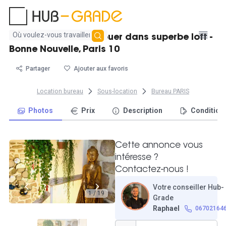
Aucun
Postes de travail à louer dans superbe loft -
résultat
Bonne Nouvelle, Paris 10
trouvé
Partager
Ajouter aux favoris
Location bureau
Sous-location
Bureau PARIS
Photos
Prix
Description
Condition
Cette annonce vous
intéresse ?
Contactez-nous !
Votre conseiller Hub-
1 / 19
Grade
Raphael
06702164