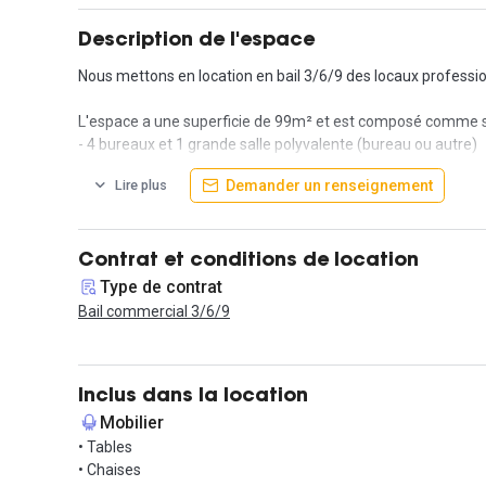
Description de l'espace
Nous mettons en location en bail 3/6/9 des locaux professi
L'espace a une superficie de 99m² et est composé comme su
- 4 bureaux et 1 grande salle polyvalente (bureau ou autre)
- d'une salle d'attente
Demander un renseignement
Lire plus
- Une cuisine
- Une petite salle d'eau
- Sanitaires
Contrat et conditions de location
L'emplacement est idéal :
Type de contrat
Proche de la Maison de la Radio
Bail commercial 3/6/9
Divers points de restauration
Desservi par :
- la ligne de métro 9 (arrêt Ranelagh)
Inclus dans la location
- RER C (arrêt Gare d'avenue du Président Kennedy)
Mobilier
- Bus n°70 (arrêt Raynouard - Ranelagh)
• Tables
• Chaises