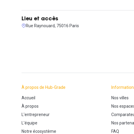
Loyer hors charges : 3 632€
Montant des charges : 367€
Loyer total : 3 999€
Lieu et accès
Caution : 3 mois de loyer hors charges hors tva
Rue Raynouard, 75016 Paris
Bail 3/6/9
Le bien est disponible immédiatement !
Contactez-nous via la messagerie Hub-Grade pour organiser 
À propos de Hub-Grade
Information
Accueil
Nos villes
À propos
Nos espace
L'entrepreneur
Comparateu
L'équipe
Nos partena
Notre écosystème
FAQ