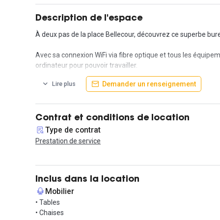
Description de l'espace
À deux pas de la place Bellecour, découvrez ce superbe bu
Avec sa connexion WiFi via fibre optique et tous les équipem
ordinateur pour pouvoir travailler.
Demander un renseignement
Lire plus
Ce bureau fait partie d'un centre d'affaires innovant de 400
- Ouvert 24h/24 - 7j/7
- Salles de réunion
- Phone boxes
Contrat et conditions de location
- Salons
Type de contrat
- Thés / Cafés
Prestation de service
- Espaces de restauration
- Espace détente
- Accueil de vos visiteurs et espaces d'attente
- Photocopieuse / Scanner / Imprimante
Inclus dans la location
- Courrier
Mobilier
- Animations business et bien-être fréquentes et régulières
• Tables
• Chaises