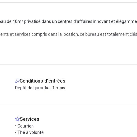
reau de 40m² privatisé dans un centres d'affaires innovant et élégamm
ents et services compris dans la location, ce bureau est totalement clés
0m² qui dispose de tous les services dont votre entreprise peut avoir bes
Conditions d'entrées
Dépôt de garantie : 1 mois
Services
• Courrier
• Thé à volonté