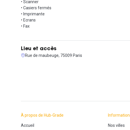
• Scanner
un espace coworking en open space et avec des bureaux pa
• Casiers fermés
des postes de travail fixes en nomade ou en sédentaire,
• Imprimante
des salles de réunion, un lieu événementiel, afterwork,
• Ecrans
des débats autour de l’innovation, des concours de pitch sta
• Fax
Lieu et accès
Rue de maubeuge, 75009 Paris
À propos de Hub-Grade
Information
Accueil
Nos villes