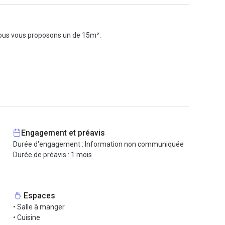
 nous vous proposons un de 15m².
Engagement et préavis
Durée d'engagement : Information non communiquée
Durée de préavis : 1 mois
Espaces
n d’un des quartiers les plus fun de Paris, Oberkampf, le
• Salle à manger
• Cuisine