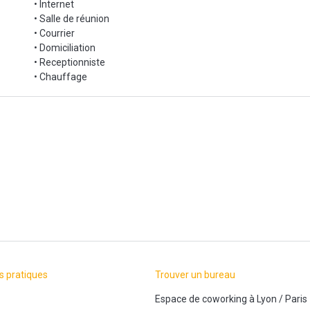
• Internet
rtagés,
• Salle de réunion
• Courrier
• Domiciliation
rtup,
• Receptionniste
• Chauffage
s pratiques
Trouver un bureau
Espace de coworking
à
Lyon
/
Paris