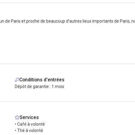
fun de Paris et proche de beaucoup d’autres lieux importants de Paris,
ions N/B)
er, salon détente
, ménage…
Conditions d'entrées
y et inspirante !
Dépôt de garantie : 1 mois
e travail
 pépinière/incubateur de tourisme.
Services
dans un environnement agréable, cosy, collaboratif et innovant, et au sei
• Café à volonté
 à la lumière du jour…
• Thé à volonté