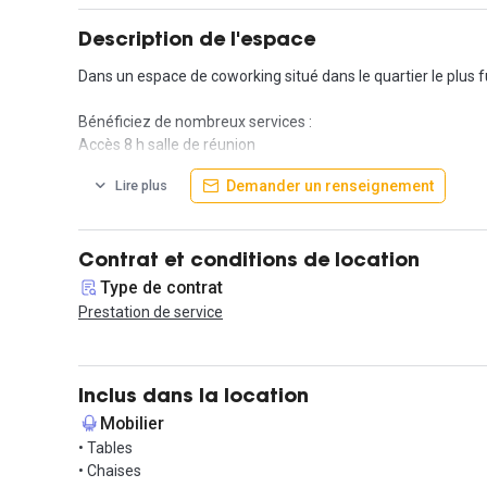
Description de l'espace
Dans un espace de coworking situé dans le quartier le plus 
Bénéficiez de nombreux services :
Accès 8 h salle de réunion
Imprimante, scan, (40 impressions couleurs et 200 impress
Demander un renseignement
Lire plus
Accès 24/24 et 7/7
Café, thé, en-cas à volonté
Cuisine, micro-ondes, frigidaire, congélateur, espace déjeun
Toutes les charges sont comprises : électricité, chauffage
Contrat et conditions de location
Type de contrat
Venez travailler dans une ambiance comme à la maison : cos
Prestation de service
Informations complémentaires sur cet espace d
Grand Tour est un espace de coworking ouvert à tous et une
Inclus dans la location
Mobilier
Conçu et pensé en termes de lifestyle et feel good at work, 
• Tables
lieu propose différents concepts et espaces dans ses 187 M²
• Chaises