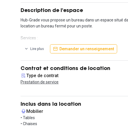
Description de l'espace
Hub-Grade vous propose un bureau dans un espace situé dans
location un bureau fermé pour un poste.
Services :
- lignes et appareils téléphoniques
Demander un renseignement
Lire plus
- Accès à un espace détente (cuisine, thés, cafés)
- Nettoyage et entretien du bureau
- Utilisation d'une imprimante, scanner et photocopieuse.
- Le loyer inclut toutes les charges
Contrat et conditions de location
Type de contrat
Contactez nous pour une visite !
Prestation de service
Inclus dans la location
Mobilier
• Tables
• Chaises