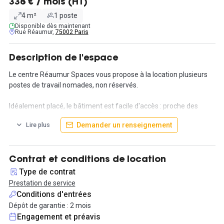
338 € / mois (HT)
4 m²
1 poste
Disponible dès maintenant
Rue Réaumur,
75002 Paris
Description de l'espace
Le centre Réaumur Spaces vous propose à la location plusieurs
postes de travail nomades, non réservés.
Idéalement placé, le bâtiment est facile d'accès : proche des
stations de métro et de bus. Également, il est entouré de
Demander un renseignement
Lire plus
nombreux restaurants et magasins
Contrat et conditions de location
Type de contrat
Prestation de service
Conditions d'entrées
Dépôt de garantie : 2 mois
Engagement et préavis