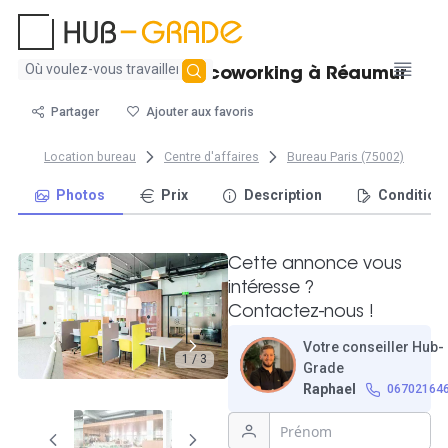
Aucun
Poste nomade en coworking à Réaumur
résultat
trouvé
Partager
Ajouter aux favoris
Location bureau
Centre d'affaires
Bureau Paris (75002)
Photos
Prix
Description
Condition
Cette annonce vous
intéresse ?
Contactez-nous !
Votre conseiller Hub-
1 / 3
Grade
Raphael
06702164