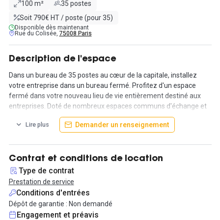
100 m²
35 postes
Soit 790€ HT / poste (pour 35)
Disponible dès maintenant
Rue du Colisée,
75008 Paris
Description de l'espace
Dans un bureau de 35 postes au cœur de la capitale, installez
votre entreprise dans un bureau fermé. Profitez d'un espace
fermé dans votre nouveau lieu de vie entièrement destiné aux
entreprises. Doté de nombreux espaces communs d'échange et
de vie. Dans ce bâtiment, idéalement situé, de nombreux
Demander un renseignement
Lire plus
solutions évolutives sont disponibles directement sur place, pour
palier aux besoins de votre société, à tout moment.
Nos espaces sont conçus dans le but de favoriser la productivité,
Contrat et conditions de location
que vous soyez seul ou entouré d'une équipe de 100 personnes.
Type de contrat
Prestation de service
De plus, nos tarifs sans engagement vous accordent la flexibilité
Conditions d'entrées
qui vous convient. Profitez également d'une tarification
Dépôt de garantie : Non demandé
comprenant de nombreux services pour vous faciliter la vie !
Engagement et préavis
Découvrez cet espace d'exception avec Hub-Grade.