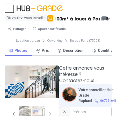
Aucun
Grand bureau privé 100m² à louer à Paris 8ᵉ
résultat
trouvé
Partager
Ajouter aux favoris
Location bureau
Coworking
Bureau Paris (75008)
Photos
Prix
Description
Condition
Cette annonce vous
intéresse ?
Contactez-nous !
Votre conseiller Hub-
1 / 6
Grade
Raphael
06702164