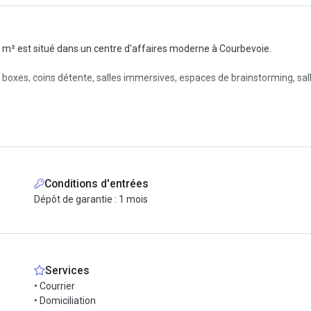
 m² est situé dans un centre d'affaires moderne à Courbevoie.
s, coins détente, salles immersives, espaces de brainstorming, salles 
 (afterworks, conférences, etc.) qui sont autant d'occasions de dévelo
Conditions d'entrées
Dépôt de garantie : 1 mois
Services
• Courrier
• Domiciliation