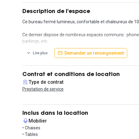
Description de l'espace
Ce bureau fermé lumineux, confortable et chaleureux de 10
Ce dernier dispose de nombreux espaces communs : phone boxe
parkings, etc.
Demander un renseignement
Lire plus
Le centre d'affaires organise aussi de nombreux événements
Contrat et conditions de location
Type de contrat
Prestation de service
Inclus dans la location
Mobilier
• Chaises
• Tables