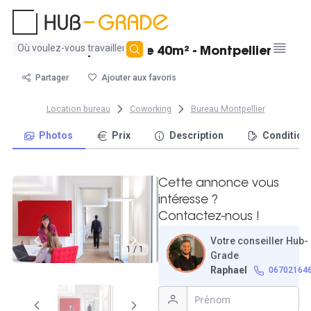
Aucun
Bureau privatif de 40m² - Montpellier
résultat
trouvé
Partager
Ajouter aux favoris
Location bureau
Coworking
Bureau Montpellier
Photos
Prix
Description
Condition
Cette annonce vous
intéresse ?
Contactez-nous !
Votre conseiller Hub-
1 / 1
Grade
Raphael
06702164