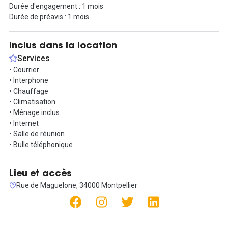
Durée d'engagement : 1 mois
Petit déjeuner d'accueil : 5 € / pers
Durée de préavis : 1 mois
Déjeuner livré sur place : entrée / plat / dessert / eaux minérales :
18 € / pers
Cocktail dinatoire / sur devis
Inclus dans la location
Services
N'attendez plus et soyez le prochain locataire !
• Courrier
• Interphone
• Chauffage
• Climatisation
• Ménage inclus
• Internet
• Salle de réunion
• Bulle téléphonique
Lieu et accès
Rue de Maguelone, 34000 Montpellier