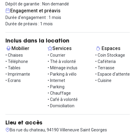
Dépôt de garantie : Non demandé
A votre disposition :
Engagement et préavis
- Machine à coudre (Piqueuses (Machine plate) professionnelle
Durée d'engagement : 1 mois
- Machine à coudre familiale
Durée de préavis : 1 mois
- Surjeteuse,
- Bourdonneuse,
- Une machine américaine (à coudre jersey, maillot de bain, tee
Inclus dans la location
shirt)
Mobilier
Services
Espaces
- Table de coupe,
• Chaises
• Courrier
• Coin Stockage
- Table de presse + faire de repassage,
• Téléphone
• Thé à volonté
• Caféteria
- Deux mannequins taille 36, 38
• Tables
• Ménage inclus
• Terrasse
- Des règles, mètre, craie et ciseaux.
• Imprimante
• Parking à vélo
• Espace d'attente
• Ecrans
• Internet
• Cuisine
Le lieu est accessible de 9h à 19h, 4 jours sur 7. Une caution vous
• Parking
sera demandée pour l'utilisation des machines.
• Chauffage
• Café à volonté
Pour une visite ou des renseignements complémentaires, nous
• Domiciliation
contacter
Lieu et accès
Bis rue du chateau, 94190 Villeneuve Saint Georges