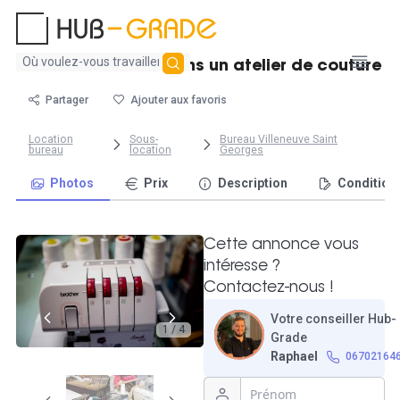
Aucun
Postes de travail dans un atelier de couture
résultat
trouvé
Partager
Ajouter aux favoris
Location
Sous-
Bureau Villeneuve Saint
bureau
location
Georges
Photos
Prix
Description
Condition
Cette annonce vous
intéresse ?
Contactez-nous !
Votre conseiller Hub-
1 / 4
Grade
Raphael
06702164