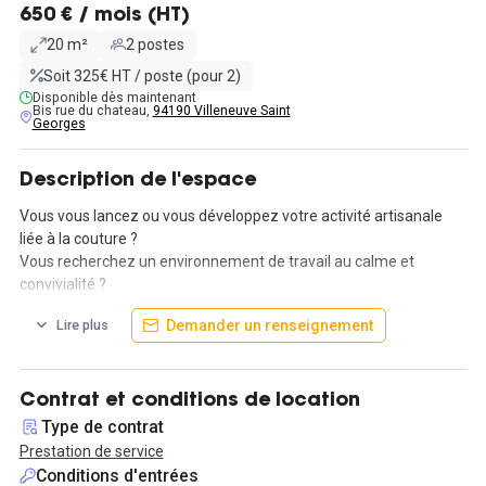
650 € / mois (HT)
20 m²
2 postes
Soit 325€ HT / poste (pour 2)
Disponible dès maintenant
Bis rue du chateau,
94190 Villeneuve Saint
Georges
Description de l'espace
Vous vous lancez ou vous développez votre activité artisanale
liée à la couture ?
Vous recherchez un environnement de travail au calme et
convivialité ?
Demander un renseignement
Lire plus
Nous seront heureux de vous accueillir 3 fois par semaines (Lundi,
Mardi, Mercredi) et nous partager notre espace de travail avec
vous. Nous proposons des formules à la journée, à la semaine et
au mois dans un local de 20m2, nous disposons de 1
Contrat et conditions de location
emplacement.
Type de contrat
Prestation de service
Les conditions : Vous ne pouvez pas recevoir dans clients .
Conditions d'entrées