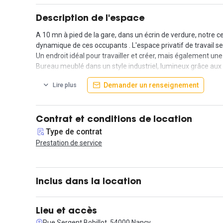
Description de l'espace
A 10 mn à pied de la gare, dans un écrin de verdure, notre c
dynamique de ces occupants . L'espace privatif de travail s
Un endroit idéal pour travailler et créer, mais également une
Bureau meublé dans un style industriel, lumineux grâce aux 
Accessibilité handicapé, internet et wifi très très haut débit.
Demander un renseignement
Lire plus
Contrat et conditions de location
Type de contrat
Prestation de service
Inclus dans la location
Lieu et accès
Rue Sergent Bobillot, 54000 Nancy