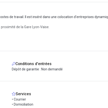
postes de travail. Il est inséré dans une colocation d'entreprises dynam
à proximité de la Gare Lyon-Vaise.
ommunes (salle de réunion, lieu de vie, coin cuisine, etc.) est compris d
Conditions d'entrées
Dépôt de garantie : Non demandé
Services
• Courrier
• Domiciliation