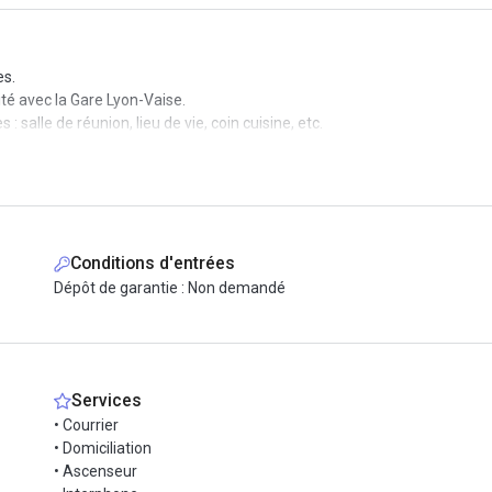
es.
mité avec la Gare Lyon-Vaise.
salle de réunion, lieu de vie, coin cuisine, etc.
Conditions d'entrées
Dépôt de garantie : Non demandé
Services
• Courrier
• Domiciliation
• Ascenseur