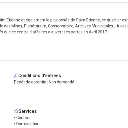
Saint Etienne et également la plus prisée de Saint Etienne, ce quartier e
ole des Mines, Planétarium, Conservatoire, Archives Municipales… A ces i
 que ce centre d'affaires a ouvert ses portes en Avril 2017.
ec une entrée spacieuse et identifiée, les locaux disposent d'un systè
 dispose de 2 salles de réunion, de bureaux privés ainsi que d'un espac
ibuent à la qualité des prestations. Cet espace possède l'agrément préfe
Conditions d'entrées
Dépôt de garantie : Non demandé
Services
• Courrier
• Domiciliation