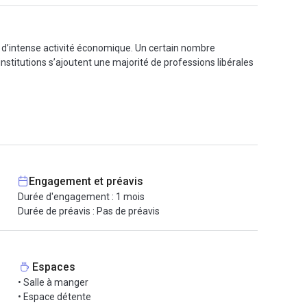
st d’intense activité économique. Un certain nombre
nstitutions s’ajoutent une majorité de professions libérales
me de télésurveillance, d’un système d’accès sécurisé et
e de coworking de 40 postes. Le matériel informatique récent,
ctoral de domiciliation commerciale et fiscale.
Engagement et préavis
Durée d'engagement : 1 mois
Durée de préavis : Pas de préavis
Espaces
• Salle à manger
• Espace détente