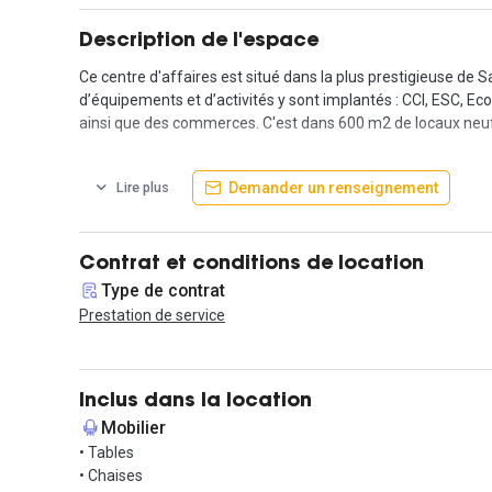
Description de l'espace
Ce centre d'affaires est situé dans la plus prestigieuse de 
d’équipements et d’activités y sont implantés : CCI, ESC, Ec
ainsi que des commerces. C'est dans 600 m2 de locaux neufs
Totalement aménagés, idéalement situés au premier étage av
Demander un renseignement
Lire plus
d’un câblage complet de tous les postes via fibre. Ce centre
le mobilier adapté et aux normes, l’isolation phonique contr
Contrat et conditions de location
Type de contrat
Prestation de service
Inclus dans la location
Mobilier
• Tables
• Chaises