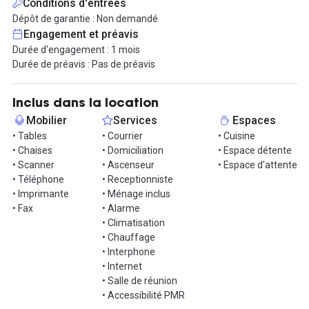
Conditions d'entrées
de gagner du temps. À l'heure de la pause ou après le travail, le
Dépôt de garantie : Non demandé
célèbre marché de Rungis et ses commerçants ne sont qu'à
Engagement et préavis
quelques minutes à pied.
Durée d'engagement : 1 mois
Durée de préavis : Pas de préavis
Le bureau est loué tout équipé et le loyer inclut les services
suivants :
Inclus dans la location
- Connexion Internet haut débit illimité,
Mobilier
Services
Espaces
- accueil téléphonique personnalisé
• Tables
• Courrier
• Cuisine
- accès au salon d'affaires pour continuer à travailler durant vos
• Chaises
• Domiciliation
• Espace détente
déplacements,
• Scanner
• Ascenseur
• Espace d'attente
- salles de réunion professionnelles,
• Téléphone
• Receptionniste
- ligne téléphonique,
• Imprimante
• Ménage inclus
- mise à disposition d'un firewall,
• Fax
• Alarme
- accueil de vos visiteurs,
• Climatisation
- traitement de votre courrier
• Chauffage
- mise à disposition de matériel technologique moderne (écran
• Interphone
plat dans salles de réunion, visioconférence...),
• Internet
- domiciliation,
• Salle de réunion
- secrétariat.
• Accessibilité PMR