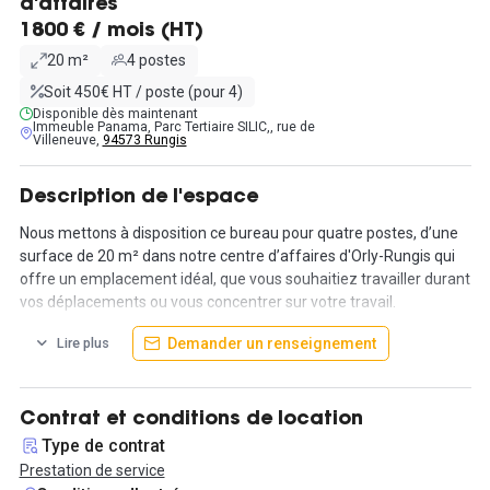
d'affaires
1800 € / mois (HT)
20 m²
4 postes
Soit 450€ HT / poste (pour 4)
Disponible dès maintenant
Immeuble Panama, Parc Tertiaire SILIC,, rue de
Villeneuve,
94573 Rungis
Description de l'espace
Nous mettons à disposition ce bureau pour quatre postes, d’une
surface de 20 m² dans notre centre d’affaires d'Orly-Rungis qui
offre un emplacement idéal, que vous souhaitiez travailler durant
vos déplacements ou vous concentrer sur votre travail.
Demander un renseignement
Lire plus
Intégré au parc d'affaires SILIC de Rungis, le centre est entouré
de plus de 350 entreprises des secteurs du recrutement à la
technologie, en passant par l'électronique et se trouve à moins de
vingt minutes du périphérique parisien.
Contrat et conditions de location
Type de contrat
Le parc d'affaires SILIC offre également des services pratiques
Prestation de service
tels qu'une crèche, un pressing et des cafés, qui vous permettent