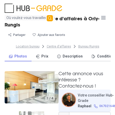
Aucun
Bureau 20m² en centre d'affaires à Orly-
résultat
Rungis
trouvé
Partager
Ajouter aux favoris
Location bureau
Centre d'affaires
Bureau Rungis
Photos
Prix
Description
Condition
Cette annonce vous
intéresse ?
Contactez-nous !
Votre conseiller Hub-
1 / 4
Grade
Raphael
06702164