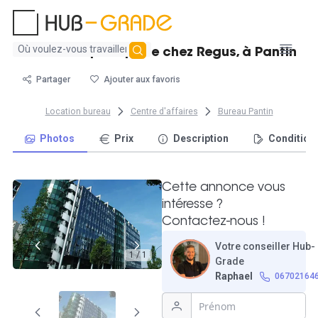
Aucun
Poste en open-space chez Regus, à Pantin
résultat
trouvé
Partager
Ajouter aux favoris
Location bureau
Centre d'affaires
Bureau Pantin
Photos
Prix
Description
Condition
Cette annonce vous
intéresse ?
Contactez-nous !
Votre conseiller Hub-
1 / 1
Grade
Raphael
06702164