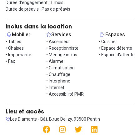
Durée d'engagement : 1 mois
- Accès 24h sur 24 pour travailler à votre rythme
Durée de préavis : Pas de préavis
- Un immeuble professionnel à l’architecture imposante
- À moins de 25 minutes de l’aéroport, idéal pour les voyages à
l’étranger
Inclus dans la location
- Salon d’accueil confortable pour travailler pendant vos
Mobilier
Services
Espaces
déplacements
• Tables
• Ascenseur
• Cuisine
- Services de vidéoconférence pour rencontrer vos équipes ou
• Chaises
• Receptionniste
• Espace détente
vos clients
• Imprimante
• Ménage inclus
• Espace d'attente
• Fax
• Alarme
Le bureau est loué tout équipé : il comprend pour chaque poste
• Climatisation
un bureau et un fauteuil de direction
• Chauffage
• Interphone
Les services proposés incluent l'accès internet haut débit et wifi,
• Internet
la ligne téléphonique, la mise à disposition d'un firewall, l'accueil
• Accessibilité PMR
de vos visiteurs, le traitement de votre courrier ou la mise à
disposition de matériel technologique moderne (écran plat dans
salles de réunion, visioconférence...). Nous offrons aussi la
Lieu et accès
domiciliation, l’accueil téléphonique personnalisé et le secrétariat.
Les Diamants - Bât. B,rue Delizy, 93500 Pantin
Intéressé par cette annonce ? Il vous suffit simplement de nous
contacter pour visiter et vous installer. Nous nous chargeons de