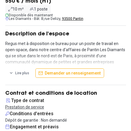
550 € / mois (HT)
10 m²
1 poste
Disponible dès maintenant
Les Diamants - Bât. B,rue Delizy,
93500 Pantin
Description de l'espace
Regus met à disposition ce bureau pour un poste de travail en
open-space, dans notre centre d’affaires de Pantin Les Diamants
qui se situe dans le nord-est de Paris, à proximité d’une
communauté dynamique de petites et grandes entreprises
spécialisées dans des secteurs diversifiés comme l’industrie
Demander un renseignement
Lire plus
pharmaceutique ou la manufacture. Le site bénéficie d’un accès
pratique aux principales autoroutes et à l’aéroport Paris Charles
de Gaulle par le Périphérique.
Contrat et conditions de location
Nos bureaux occupent un imposant bâtiment à la façade en verre
Type de contrat
et donnent sur une magnifique cour intérieure agrémentée d’une
Prestation de service
fontaine. Ils se situent à quelques pas de petits cafés et
Conditions d'entrées
restaurants locaux.
Dépôt de garantie : Non demandé
Engagement et préavis
- Stationnement pratique pour vous et vos clients