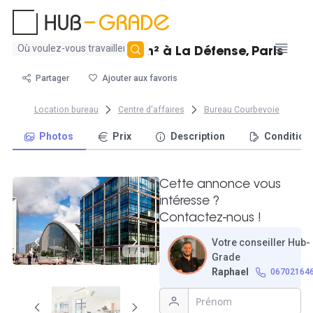
Aucun
Bureau double 10m² à La Défense, Paris
résultat
trouvé
Partager
Ajouter aux favoris
Location bureau
Centre d'affaires
Bureau Courbevoie
Photos
Prix
Description
Condition
Cette annonce vous
intéresse ?
Contactez-nous !
Votre conseiller Hub-
1 / 4
Grade
Raphael
06702164