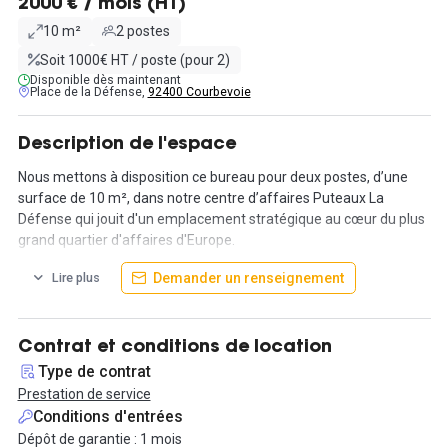
2000 € / mois (HT)
10 m²
2 postes
Soit 1000€ HT / poste (pour 2)
Disponible dès maintenant
Place de la Défense,
92400 Courbevoie
Description de l'espace
Nous mettons à disposition ce bureau pour deux postes, d’une
surface de 10 m², dans notre centre d’affaires Puteaux La
Défense qui jouit d'un emplacement stratégique au cœur du plus
grand quartier d'affaires d'Europe.
Demander un renseignement
Lire plus
Le bureau est loué tout équipé : il comprend pour chaque poste
un bureau et un fauteuil de direction.
Intéressé par cette annonce ? Contactez-nous via le formulaire
Contrat et conditions de location
de l'annonce pour visiter et vous installer !
Type de contrat
Prestation de service
Conditions d'entrées
Dépôt de garantie : 1 mois