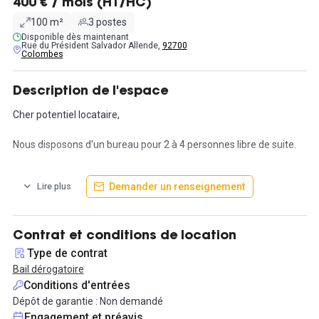
400 € / mois (HT/HC)
100 m²
3 postes
Disponible dès maintenant
Rue du Président Salvador Allende,
92700
Colombes
Description de l'espace
Cher potentiel locataire,
Nous disposons d'un bureau pour 2 à 4 personnes libre de suite.
L'espace de travail est installé dans un Loft de décoration désign
Demander un renseignement
Lire plus
et industriel, trés clair, aménagé avec gout, trés clair et agréable
situé en plein centre de Colombes.
Il dispose d'un jardin, de deux terrasses libre d'accés.
Contrat et conditions de location
Chaque espace de travail est composé de bureaux, sigée bureau,
Type de contrat
armoire avec clef.
Bail dérogatoire
Conditions d'entrées
SERVICES INCLUS DANS LE LOYER
Dépôt de garantie : Non demandé
Une salle de réunion pour vos rdv, un coin détente avec borne de
Engagement et préavis