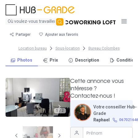
Aucun
LOUE BUREAUX COWORKING LOFT
résultat
trouvé
Partager
Ajouter aux favoris
Location bureau
Sous-location
Bureau Colombes
Photos
Prix
Description
Condition
Cette annonce vous
intéresse ?
Contactez-nous !
Votre conseiller Hub-
1 / 2
Grade
Raphael
06702164