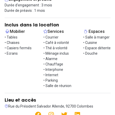
jeux vidéo gamer, une salle de bains si vous etes habitué à faire
Durée d'engagement : 3 mois
du sport en journée, Internet fibre, coin cuisine américaine avec
Durée de préavis : 1 mois
ACCES LIBRE ET ILLIMITEE à boissons fraiches, viennoiseries,
dosettes cafe ou thé. cuisine avec micro-onde et congélateur.
Inclus dans la location
Jardin trés agréable aux beaux jours.
Mobilier
Services
Espaces
Possibilitée de garer vos 2 roues dans la cour.
• Tables
• Courrier
• Salle à manger
• Chaises
• Café à volonté
• Cuisine
LOCALISATION
• Casiers fermés
• Thé à volonté
• Espace détente
Nous sommes situés à Colombes (92700), à 100m du Bus et
• Ecrans
• Ménage inclus
• Douche
accés simple Rer et Tramway, à 10 minutes de la Défense.
• Alarme
Beaucoup de commerces, restaurants et divers magsins juste à
• Chauffage
coté.
• Interphone
Loft situé dans rue trés calme.
• Internet
• Parking
CONDITIONS
• Salle de réunion
Toutes les charges sont comprises : électricité, chauffage,
ménage.
Nous souhaitons un engagement minimum de 3 mois.
Lieu et accès
Contrat flexible avec 1 mois de garantie.
Rue du Président Salvador Allende, 92700 Colombes