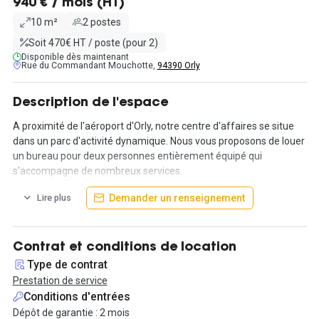
940 € / mois (HT)
10 m²
2 postes
Soit 470€ HT / poste (pour 2)
Disponible dès maintenant
Rue du Commandant Mouchotte,
94390 Orly
Description de l'espace
A proximité de l'aéroport d'Orly, notre centre d'affaires se situe
dans un parc d'activité dynamique. Nous vous proposons de louer
un bureau pour deux personnes entièrement équipé qui
s'accompagne de nombreux services.
Demander un renseignement
Lire plus
Notre centre profite également de très bonnes liaisons de
transport (aéroport en 20 minutes), étant situé dans un site qui
accueille de nombreuses sociétés de la logistique et de la
distribution.
Contrat et conditions de location
Type de contrat
Ce tarif est non contractuel et fourni à titre indicatif.
Prestation de service
Conditions d'entrées
Dépôt de garantie : 2 mois