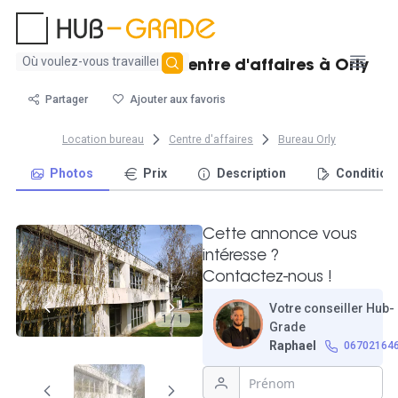
Aucun
Bureau double en centre d'affaires à Orly
résultat
trouvé
Partager
Ajouter aux favoris
Location bureau
Centre d'affaires
Bureau Orly
Photos
Prix
Description
Condition
Cette annonce vous
intéresse ?
Contactez-nous !
Votre conseiller Hub-
1 / 1
Grade
Raphael
06702164