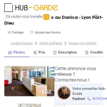
Aucun
Poste de travail Regus au Danica - Lyon Part-
résultat
Dieu
trouvé
Partager
Ajouter aux favoris
Location bureau
Centre d'affaires
Bureau Lyon (69003)
Photos
Prix
Description
Condition
Cette annonce vous
intéresse ?
Contactez-nous !
Votre conseiller Hub-
1 / 5
Grade
Raphael
06702164