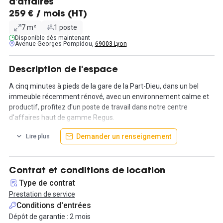
d'affaires
259 € / mois (HT)
7 m²
1 poste
Disponible dès maintenant
Avenue Georges Pompidou,
69003 Lyon
Description de l'espace
A cinq minutes à pieds de la gare de la Part-Dieu, dans un bel
immeuble récemment rénové, avec un environnement calme et
productif, profitez d'un poste de travail dans notre centre
d'affaires haut de gamme Regus.
Demander un renseignement
Lire plus
Cette location s'accompagne de nombreuses prestations et
services.
Ce tarif est non contractuel et fourni à titre indicatif.
Contrat et conditions de location
Type de contrat
Prestation de service
Conditions d'entrées
Dépôt de garantie : 2 mois