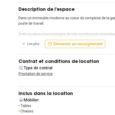
Description de l'espace
Dans un immeuble moderne au coeur du complexe de la gare 
poste de travail.
Cette location s'accompagne de très nombreuses prestations
Demander un renseignement
Lire plus
Ce tarif est non contractuel et fourni à titre indicatif.
Contrat et conditions de location
Type de contrat
Prestation de service
Inclus dans la location
Mobilier
• Tables
• Chaises