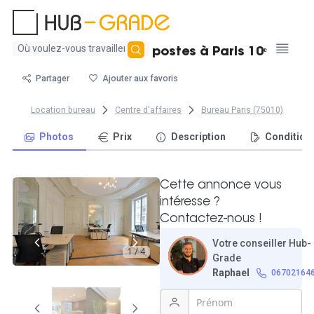
Aucun
Grand bureau 8 postes à Paris 10ᵉ
résultat
trouvé
Partager
Ajouter aux favoris
Location bureau
Centre d'affaires
Bureau Paris (75010)
Photos
Prix
Description
Condition
Cette annonce vous
intéresse ?
Contactez-nous !
Votre conseiller Hub-
1 / 4
Grade
Raphael
06702164