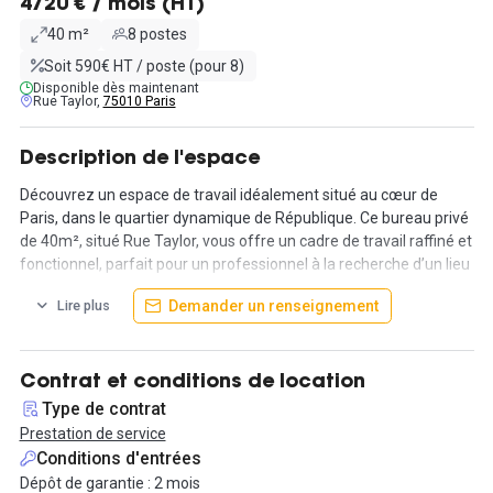
4720 € / mois (HT)
40 m²
8 postes
Soit 590€ HT / poste (pour 8)
Disponible dès maintenant
Rue Taylor,
75010 Paris
Description de l'espace
Découvrez un espace de travail idéalement situé au cœur de
Paris, dans le quartier dynamique de République. Ce bureau privé
de 40m², situé Rue Taylor, vous offre un cadre de travail raffiné et
fonctionnel, parfait pour un professionnel à la recherche d’un lieu
propice à la productivité. Niché dans un immeuble traditionnel à
Demander un renseignement
Lire plus
l'intérieur modernisé, ce bureau combine le charme de
l'architecture parisienne avec le confort des installations
contemporaines. La lumière naturelle inonde l'espace, créant une
ambiance agréable et stimulante pour vos journées de travail.
Contrat et conditions de location
Type de contrat
Le bureau lui-même est équipé de tout ce dont vous avez besoin
Prestation de service
pour travailler dans les meilleures conditions. Un espace détente
Conditions d'entrées
vous permet de vous ressourcer tout au long de la journée, tandis
Dépôt de garantie : 2 mois