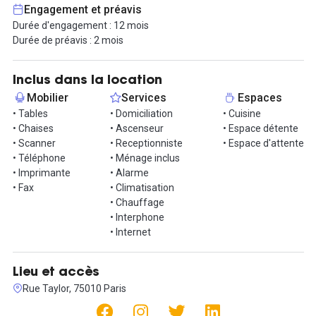
que les cabines de travail élégantes offrent un environnement
Engagement et préavis
calme pour vous concentrer ou tenir des réunions. L'immeuble
Durée d'engagement : 12 mois
dispose d'une surveillance vidéo 24/24, garantissant votre
Durée de préavis : 2 mois
sécurité et celle de vos affaires. Un parking privatif sécurisé est
également disponible, un luxe rare dans cette partie de Paris.
Inclus dans la location
Côté transports, vous êtes idéalement desservi par la station de
Mobilier
Services
Espaces
métro République, accessible en quelques minutes à pied. Cette
• Tables
• Domiciliation
• Cuisine
station centrale, connectée à cinq lignes de métro (3, 5, 8, 9 et
• Chaises
• Ascenseur
• Espace détente
11), vous permet de rejoindre rapidement n'importe quel quartier
• Scanner
• Receptionniste
• Espace d'attente
de Paris, que ce soit pour des rendez-vous professionnels ou des
• Téléphone
• Ménage inclus
sorties après le travail. Le quartier est également très bien
• Imprimante
• Alarme
desservi par plusieurs lignes de bus, ainsi que par des pistes
• Fax
• Climatisation
cyclables pour les amateurs de déplacements en vélo.
• Chauffage
• Interphone
Contactez nous pour visiter !
• Internet
Lieu et accès
Rue Taylor, 75010 Paris