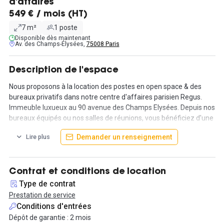
d'affaires
549 € / mois (HT)
7 m²
1 poste
Disponible dès maintenant
Av. des Champs-Élysées,
75008 Paris
Description de l'espace
Nous proposons à la location des postes en open space & des
bureaux privatifs dans notre centre d'affaires parisien Regus.
Immeuble luxueux au 90 avenue des Champs Elysées. Depuis nos
bureaux équipés ou nos salles de réunions, vous bénéficiez d'une
vue imprenable sur les plus grands monuments de la capitale, y
Demander un renseignement
Lire plus
compris la Tour Eiffel et l'Arc de triomphe. Une fois à l'extérieur,
grâce à d'excellentes liaisons de transports en RER ou en métro,
vous pourrez vous rendre facilement partout dans Paris.
Contactez-nous pour plus d'informations concernant nos tarifs.
Contrat et conditions de location
Type de contrat
Prestation de service
Conditions d'entrées
Dépôt de garantie : 2 mois