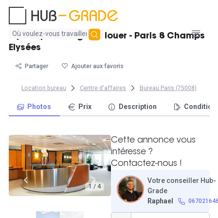
Aucun
Open space Regus à louer - Paris 8 Champs
résultat
Elysées
trouvé
Partager
Ajouter aux favoris
Location bureau
Centre d'affaires
Bureau Paris (75008)
Photos
Prix
Description
Condition
Cette annonce vous
intéresse ?
Contactez-nous !
Votre conseiller Hub-
1 / 4
Grade
Raphael
06702164