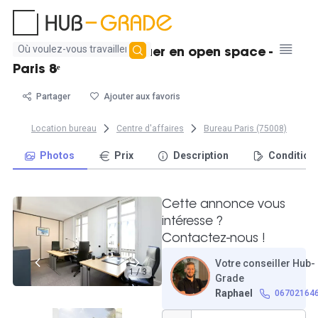
Aucun
Poste de travail à louer en open space -
résultat
Paris 8ᵉ
trouvé
Partager
Ajouter aux favoris
Location bureau
Centre d'affaires
Bureau Paris (75008)
Photos
Prix
Description
Condition
Cette annonce vous
intéresse ?
Contactez-nous !
Votre conseiller Hub-
1 / 3
Grade
Raphael
06702164