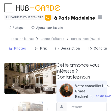
Aucun
Bureau 2 postes à Paris Madeleine
résultat
trouvé
Partager
Ajouter aux favoris
Location bureau
Centre d'affaires
Bureau Paris (75008)
Photos
Prix
Description
Condition
Cette annonce vous
intéresse ?
Contactez-nous !
Votre conseiller Hub-
1 / 4
Grade
Raphael
06702164