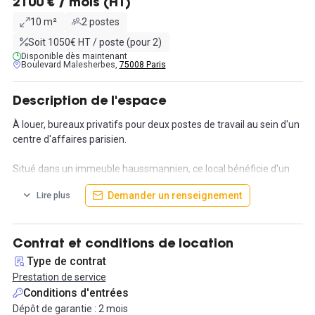
2100 € / mois (HT)
10 m²
2 postes
Soit 1050€ HT / poste (pour 2)
Disponible dès maintenant
Boulevard Malesherbes,
75008 Paris
Description de l'espace
À louer, bureaux privatifs pour deux postes de travail au sein d'un
centre d'affaires parisien.
Situé dans un immeuble haussmannien, ce local bénéficie d'un
emplacement privilégié à proximité de la Place de la Madeleine.
Demander un renseignement
Lire plus
Les bureaux disposent de parkings privatifs et d'une cour pavée,
très appréciée des utilisateurs.
Des services tels que l'accueil, le gardiennage et des espaces de
Contrat et conditions de location
stockage sont également disponibles.
Type de contrat
Prestation de service
Le quartier offre une multitude de commerces et de restaurants.
Conditions d'entrées
Pour davantage d'informations sur les tarifs, veuillez nous
Dépôt de garantie : 2 mois