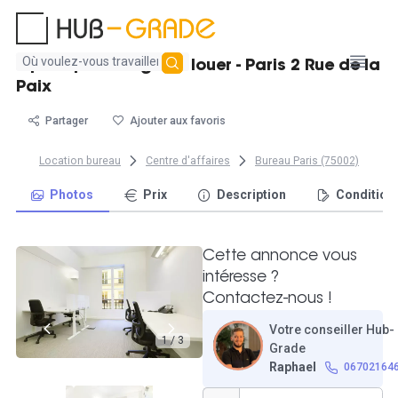
Aucun
Open space Regus à louer - Paris 2 Rue de la
résultat
Paix
trouvé
Partager
Ajouter aux favoris
Location bureau
Centre d'affaires
Bureau Paris (75002)
Photos
Prix
Description
Condition
Cette annonce vous
intéresse ?
Contactez-nous !
Votre conseiller Hub-
1 / 3
Grade
Raphael
06702164