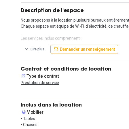
Description de l'espace
Nous proposons à la location plusieurs bureaux entièrement
Chaque espace est équipé de Wi-Fi, d'électricité, de chauffag
Les services inclus comprennent :
Demander un renseignement
Lire plus
Lignes téléphoniques avec appareils
Accès à un espace détente avec cuisine, thés et cafés
Nettoyage et entretien des bureaux
Utilisation d'une imprimante, d'un scanner et d'une photoc
Contrat et conditions de location
Toutes les charges sont comprises dans le loyer
Type de contrat
Prestation de service
N'hésitez pas à nous contacter pour organiser une visite !
Inclus dans la location
Mobilier
• Tables
• Chaises