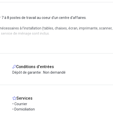
7 à 8 postes de travail au coeur d'un centre d'affaires.
cessaires à l'installation (tables, chaises, écran, imprimante, scanner,
n service de ménage sont inclus.
u'à vous installer.
 proche toutes commodités.
Conditions d'entrées
Dépôt de garantie : Non demandé
Services
• Courrier
• Domiciliation