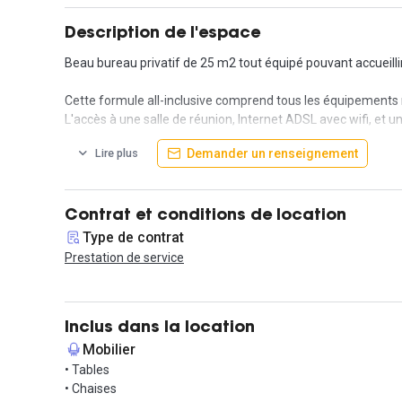
Description de l'espace
Beau bureau privatif de 25 m2 tout équipé pouvant accueillir 
Cette formule all-inclusive comprend tous les équipements né
L'accès à une salle de réunion, Internet ADSL avec wifi, et u
Demander un renseignement
Lire plus
Vous profiterez d'un service clés-en-main, vous n'avez plus q
Situé dans le 13ème arrondissement, ce bureau fermé est
Contrat et conditions de location
Type de contrat
Prestation de service
Inclus dans la location
Mobilier
• Tables
• Chaises