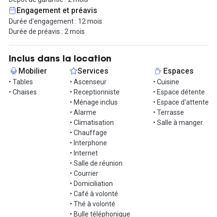
plusieurs lignes de transport en commun, rendant l'accès encore
Engagement et préavis
plus pratique.
Durée d'engagement : 12 mois
Durée de préavis : 2 mois
Équipements de l'open space :
- Espace détente
- Emplacement en centre-ville
Inclus dans la location
- Proche des transports en commun
Mobilier
Services
Espaces
- Salles de réunion
• Tables
• Ascenseur
• Cuisine
- Bar et sandwicherie sur place
• Chaises
• Receptionniste
• Espace détente
- Terrasse / espace extérieur
• Ménage inclus
• Espace d'attente
- Faux plancher
• Alarme
• Terrasse
- Parking privatif sécurisé
• Climatisation
• Salle à manger
- Distributeur automatique
• Chauffage
- Prix : 549€ par mois HT
• Interphone
• Internet
Cet emplacement bénéficie d'une accessibilité exceptionnelle
• Salle de réunion
grâce à sa proximité avec plusieurs lignes de transport en
• Courrier
commun. La station de métro Franklin D. Roosevelt (lignes 1 et 9)
• Domiciliation
est située à quelques pas, offrant un accès direct aux principaux
• Café à volonté
quartiers de Paris. De plus, plusieurs lignes de bus desservent le
• Thé à volonté
secteur, facilitant les déplacements vers toutes les zones de la
• Bulle téléphonique