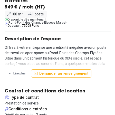
d'affaires
549 € / mois (HT)
100 m²
1 poste
Disponible dès maintenant
-Rond-Point des Champs-Élysées Marcel-
Dassault,
75008 Paris
Description de l'espace
Offrez à votre entreprise une crédibilité inégalée avec un poste
de travail en open space au Rond-Point des Champs-Élysées.
Situé dans un bâtiment historique du XIXe siècle, cet espace
partagé vous place au cœur de Paris, à quelques minutes de la
tour Eiffel, des Invalides et de la place de la Concorde.
Demander un renseignement
Lire plus
Un environnement exceptionnel pour vos affaires
Recevez vos clients et collaborateurs dans un cadre raffiné,
Contrat et conditions de location
bénéficiant d'un intérieur spacieux, d'un café intégré et d'une
Type de contrat
terrasse accueillante. La proximité immédiate du métro et des
Prestation de service
navettes vers les aéroports de Paris facilite vos déplacements et
Conditions d'entrées
ceux de vos visiteurs. De plus, l'emplacement est desservi par
Dépôt de garantie : 2 mois