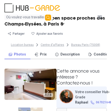
Aucun
Poste de travail en open space proches des
résultat
Champs-Elysées, à Paris 8ᵉ
trouvé
Partager
Ajouter aux favoris
Location bureau
Centre d'affaires
Bureau Paris (75008)
Photos
Prix
Description
Condition
Cette annonce vous
intéresse ?
Contactez-nous !
Votre conseiller Hub-
1 / 4
Grade
Raphael
06702164