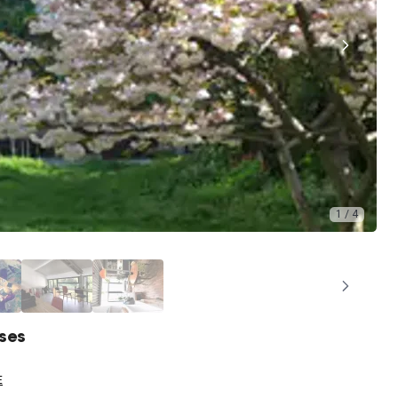
1 / 4
ises
E