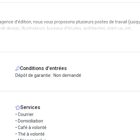
gence d'édition, nous vous proposons plusieurs postes de travail (jus
 design, illustrateurs, bureaux d'études, architectes, start-up, etc.
Conditions d'entrées
Dépôt de garantie : Non demandé
Services
• Courrier
• Domiciliation
• Café à volonté
• Thé à volonté